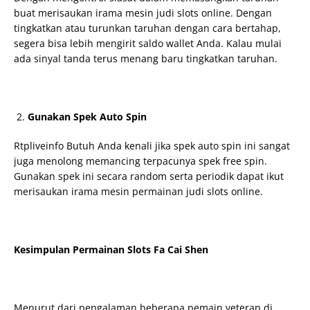
buat merisaukan irama mesin judi slots online. Dengan
tingkatkan atau turunkan taruhan dengan cara bertahap,
segera bisa lebih mengirit saldo wallet Anda. Kalau mulai
ada sinyal tanda terus menang baru tingkatkan taruhan.
Gunakan Spek Auto Spin
Rtpliveinfo Butuh Anda kenali jika spek auto spin ini sangat
juga menolong memancing terpacunya spek free spin.
Gunakan spek ini secara random serta periodik dapat ikut
merisaukan irama mesin permainan judi slots online.
Kesimpulan Permainan Slots Fa Cai Shen
Menurut dari pengalaman beberapa pemain veteran di