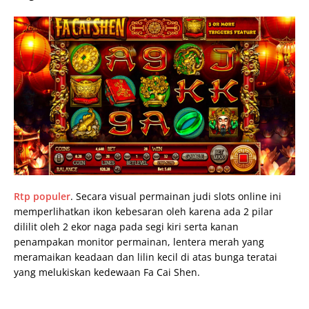
Rtp populer
. Secara visual permainan judi slots online ini
memperlihatkan ikon kebesaran oleh karena ada 2 pilar
dililit oleh 2 ekor naga pada segi kiri serta kanan
penampakan monitor permainan, lentera merah yang
meramaikan keadaan dan lilin kecil di atas bunga teratai
yang melukiskan kedewaan Fa Cai Shen.