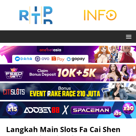
Langkah Main Slots Fa Cai Shen