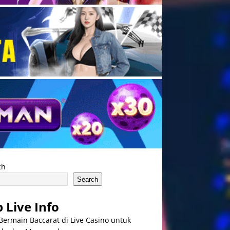
ch
Search
 Live Info
Bermain Baccarat di Live Casino untuk