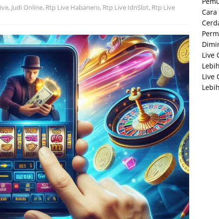
Pemu
ive
,
Judi Online
,
Rtp Live Habanero
,
Rtp Live IdnSlot
,
Rtp Live
Cara 
Cerd
Perma
Dimi
Live 
Lebi
Live 
Lebi