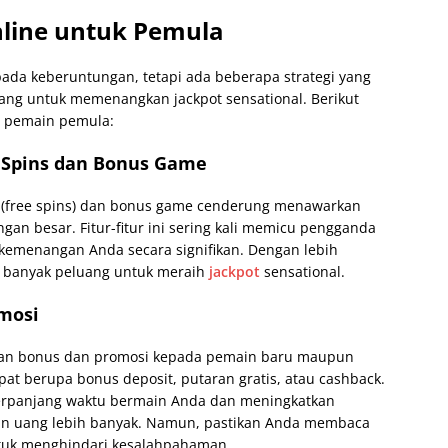
nline untuk Pemula
da keberuntungan, tetapi ada beberapa strategi yang
ng untuk memenangkan jackpot sensational. Berikut
eh pemain pemula:
ee Spins dan Bonus Game
is (free spins) dan bonus game cenderung menawarkan
an besar. Fitur-fitur ini sering kali memicu pengganda
i kemenangan Anda secara signifikan. Dengan lebih
ih banyak peluang untuk meraih
jackpot
sensational.
mosi
rkan bonus dan promosi kepada pemain baru maupun
pat berupa bonus deposit, putaran gratis, atau cashback.
rpanjang waktu bermain Anda dan meningkatkan
n uang lebih banyak. Namun, pastikan Anda membaca
ntuk menghindari kesalahpahaman.