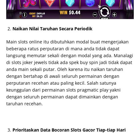
Naikan Nilai Taruhan Secara Periodik
Main slots online itu dibutuhkan modal buat mengerjakan
beberapa ratus perputaran di mana anda tidak dapat
langsung memutar sekali dengan modal yang ada. Manalagi
di slots joker jewels tidak ada spek buy spin jadi tidak dapat
anda main sekali putar. Oleh karena itu naikan taruhan
dengan bertahap di awali seluruh permainan dengan
perputaran recehan atau paling kecil. Salah satunya
keunggulan dari permainan slots pragmatic play yakni
dengan seluruh permainan dapat dimainkan dengan
taruhan recehan.
Prioritaskan Data Bocoran Slots Gacor Tiap-tiap Hari