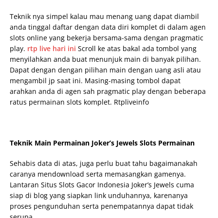
Teknik nya simpel kalau mau menang uang dapat diambil
anda tinggal daftar dengan data diri komplet di dalam agen
slots online yang bekerja bersama-sama dengan pragmatic
play.
rtp live hari ini
Scroll ke atas bakal ada tombol yang
menyilahkan anda buat menunjuk main di banyak pilihan.
Dapat dengan dengan pilihan main dengan uang asli atau
mengambil jp saat ini. Masing-masing tombol dapat
arahkan anda di agen sah pragmatic play dengan beberapa
ratus permainan slots komplet. Rtpliveinfo
Teknik Main Permainan Joker’s Jewels Slots Permainan
Sehabis data di atas, juga perlu buat tahu bagaimanakah
caranya mendownload serta memasangkan gamenya.
Lantaran Situs Slots Gacor Indonesia Joker’s Jewels cuma
siap di blog yang siapkan link unduhannya, karenanya
proses pengunduhan serta penempatannya dapat tidak
serupa.