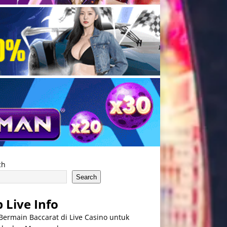
ch
Search
 Live Info
Bermain Baccarat di Live Casino untuk