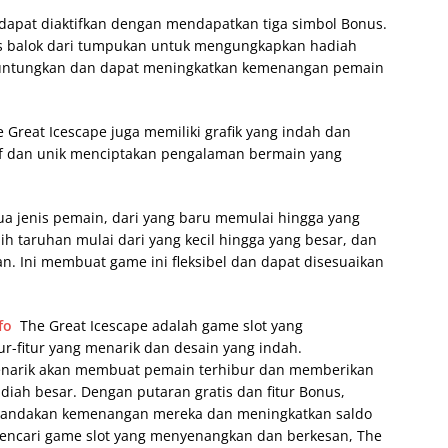
 dapat diaktifkan dengan mendapatkan tiga simbol Bonus.
es balok dari tumpukan untuk mengungkapkan hadiah
nguntungkan dan dapat meningkatkan kemenangan pemain
e Great Icescape juga memiliki grafik yang indah dan
tif dan unik menciptakan pengalaman bermain yang
a jenis pemain, dari yang baru memulai hingga yang
h taruhan mulai dari yang kecil hingga yang besar, dan
an. Ini membuat game ini fleksibel dan dapat disesuaikan
fo
The Great Icescape adalah game slot yang
-fitur yang menarik dan desain yang indah.
narik akan membuat pemain terhibur dan memberikan
ah besar. Dengan putaran gratis dan fitur Bonus,
gandakan kemenangan mereka dan meningkatkan saldo
 mencari game slot yang menyenangkan dan berkesan, The