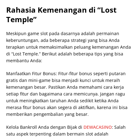
Rahasia Kemenangan di “Lost
Temple”
Meskipun game slot pada dasarnya adalah permainan
keberuntungan, ada beberapa strategi yang bisa Anda
terapkan untuk memaksimalkan peluang kemenangan Anda
di “Lost Temple.” Berikut adalah beberapa tips yang bisa
membantu Anda:
Manfaatkan Fitur Bonus: Fitur-fitur bonus seperti putaran
gratis dan mini-game bisa menjadi kunci untuk meraih
kemenangan besar. Pastikan Anda memahami cara kerja
setiap fitur dan bagaimana cara memicunya. Jangan ragu
untuk meningkatkan taruhan Anda sedikit ketika Anda
merasa fitur bonus akan segera di aktifkan, karena ini bisa
memberikan pengembalian yang besar.
Kelola Bankroll Anda dengan Bijak di
DEWACASINO
: Salah
satu aspek terpenting dalam bermain slot adalah