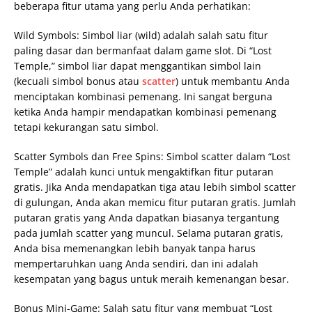
beberapa fitur utama yang perlu Anda perhatikan:
Wild Symbols: Simbol liar (wild) adalah salah satu fitur
paling dasar dan bermanfaat dalam game slot. Di “Lost
Temple,” simbol liar dapat menggantikan simbol lain
(kecuali simbol bonus atau
scatter
) untuk membantu Anda
menciptakan kombinasi pemenang. Ini sangat berguna
ketika Anda hampir mendapatkan kombinasi pemenang
tetapi kekurangan satu simbol.
Scatter Symbols dan Free Spins: Simbol scatter dalam “Lost
Temple” adalah kunci untuk mengaktifkan fitur putaran
gratis. Jika Anda mendapatkan tiga atau lebih simbol scatter
di gulungan, Anda akan memicu fitur putaran gratis. Jumlah
putaran gratis yang Anda dapatkan biasanya tergantung
pada jumlah scatter yang muncul. Selama putaran gratis,
Anda bisa memenangkan lebih banyak tanpa harus
mempertaruhkan uang Anda sendiri, dan ini adalah
kesempatan yang bagus untuk meraih kemenangan besar.
Bonus Mini-Game: Salah satu fitur yang membuat “Lost