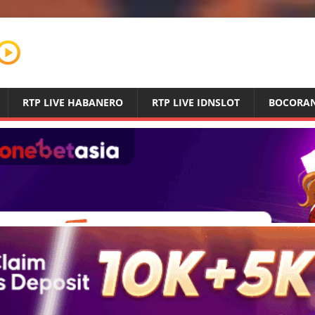
RTP LIVE HABANERO
RTP LIVE IDNSLOT
BOCORAN