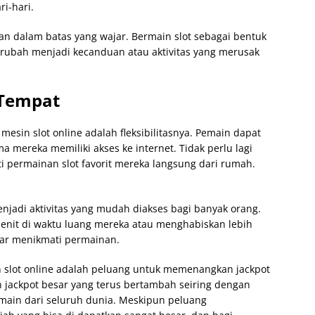
ri-hari.
n dalam batas yang wajar. Bermain slot sebagai bentuk
berubah menjadi kecanduan atau aktivitas yang merusak
 Tempat
esin slot online adalah fleksibilitasnya. Pemain dapat
 mereka memiliki akses ke internet. Tidak perlu lagi
ti permainan slot favorit mereka langsung dari rumah.
njadi aktivitas yang mudah diakses bagi banyak orang.
nit di waktu luang mereka atau menghabiskan lebih
nar menikmati permainan.
in slot online adalah peluang untuk memenangkan jackpot
n jackpot besar yang terus bertambah seiring dengan
main dari seluruh dunia. Meskipun peluang