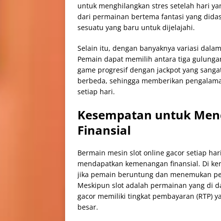
untuk menghilangkan stres setelah hari ya
dari permainan bertema fantasi yang didas
sesuatu yang baru untuk dijelajahi.
Selain itu, dengan banyaknya variasi dala
Pemain dapat memilih antara tiga gulunga
game progresif dengan jackpot yang sanga
berbeda, sehingga memberikan pengalam
setiap hari.
Kesempatan untuk Me
Finansial
Bermain mesin slot online gacor setiap h
mendapatkan kemenangan finansial. Di ken
jika pemain beruntung dan menemukan p
Meskipun slot adalah permainan yang di 
gacor memiliki tingkat pembayaran (RTP) y
besar.