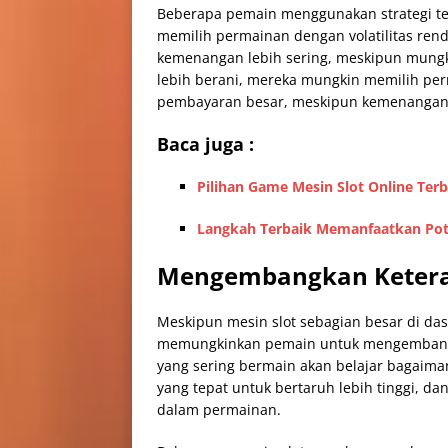
Beberapa pemain menggunakan strategi te
memilih permainan dengan volatilitas re
kemenangan lebih sering, meskipun mungki
lebih berani, mereka mungkin memilih per
pembayaran besar, meskipun kemenangan le
Baca juga :
Pilihan Game Mesin Slot Online Ter
Langkah Terbaik Memanfaatkan Pote
Mengembangkan Keteram
Meskipun mesin slot sebagian besar di da
memungkinkan pemain untuk mengembangka
yang sering bermain akan belajar bagaima
yang tepat untuk bertaruh lebih tinggi, 
dalam permainan.