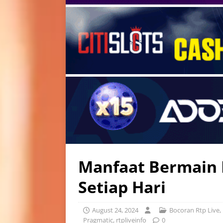
Manfaat Bermain 
Setiap Hari
August 24, 2024
Bocoran Rtp Live
,
Pragmatic
,
rtpliveinfo
0