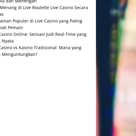
la dan Menengah
Menang di Live Roulette Live Casino Secara
as
inan Populer di Live Casino yang Paling
nati Pemain
Casino Online: Sensasi Judi Real-Time yang
h Nyata
Casino vs Kasino Tradisional: Mana yang
h Menguntungkan?