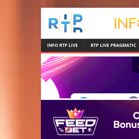
INFO RTP LIVE
RTP LIVE PRAGMATIC