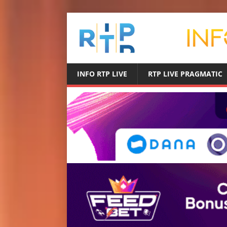
INFO RTP LIVE
RTP LIVE PRAGMATIC