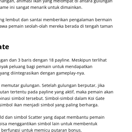
angan, animasi ikan yang melompat di antara gulungan
me ini sangat menarik untuk dimainkan.
 yang lembut dan santai memberikan pengalaman bermain
a pemain seolah-olah mereka berada di tengah taman
ate
ngan dan 3 baris dengan 18 payline. Meskipun terlihat
nyak peluang bagi pemain untuk mendapatkan
 yang diintegrasikan dengan gameplay-nya.
emutar gulungan. Setelah gulungan berputar, jika
tan tertentu pada payline yang aktif, maka pemain akan
asi simbol tersebut. Simbol-simbol dalam Koi Gate
simbol ikan menjadi simbol yang paling berharga.
 Wild dan simbol Scatter yang dapat membantu pemain
bisa menggantikan simbol lain untuk membentuk
 berfungsi untuk memicu putaran bonus.