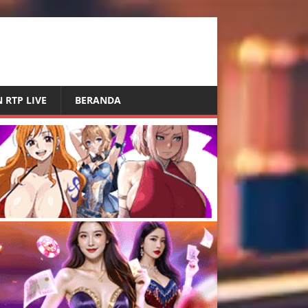
 RTP LIVE
BERANDA