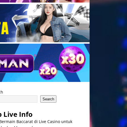
ch
Search
 Live Info
Bermain Baccarat di Live Casino untuk