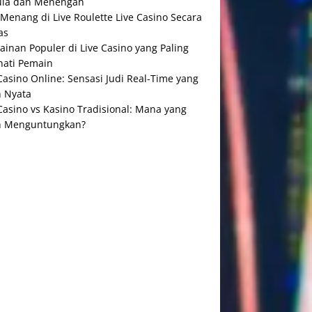
la dan Menengah
Menang di Live Roulette Live Casino Secara
as
inan Populer di Live Casino yang Paling
nati Pemain
Casino Online: Sensasi Judi Real-Time yang
h Nyata
Casino vs Kasino Tradisional: Mana yang
h Menguntungkan?