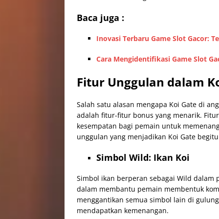
Baca juga :
Inovasi Terbaru Game Slot Gacor: T
Cara Mengidentifikasi Game Slot G
Fitur Unggulan dalam K
Salah satu alasan mengapa Koi Gate di an
adalah fitur-fitur bonus yang menarik. Fit
kesempatan bagi pemain untuk memenangka
unggulan yang menjadikan Koi Gate begitu
Simbol Wild: Ikan Koi
Simbol ikan berperan sebagai Wild dalam p
dalam membantu pemain membentuk kombi
menggantikan semua simbol lain di gulu
mendapatkan kemenangan.