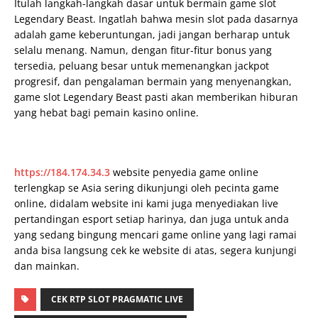
Itulah langkah-langkah dasar untuk bermain game slot
Legendary Beast. Ingatlah bahwa mesin slot pada dasarnya
adalah game keberuntungan, jadi jangan berharap untuk
selalu menang. Namun, dengan fitur-fitur bonus yang
tersedia, peluang besar untuk memenangkan jackpot
progresif, dan pengalaman bermain yang menyenangkan,
game slot Legendary Beast pasti akan memberikan hiburan
yang hebat bagi pemain kasino online.
https://184.174.34.3
website penyedia game online
terlengkap se Asia sering dikunjungi oleh pecinta game
online, didalam website ini kami juga menyediakan live
pertandingan esport setiap harinya, dan juga untuk anda
yang sedang bingung mencari game online yang lagi ramai
anda bisa langsung cek ke website di atas, segera kunjungi
dan mainkan.
CEK RTP SLOT PRAGMATIC LIVE