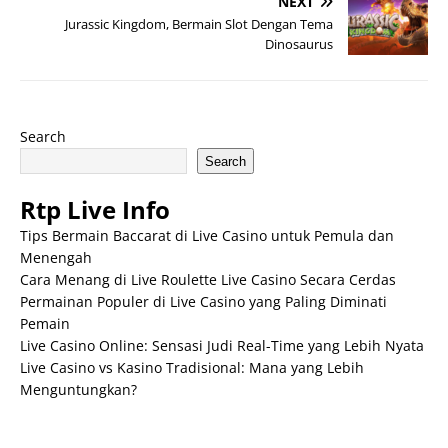
NEXT
Jurassic Kingdom, Bermain Slot Dengan Tema
Dinosaurus
Search
Search
Rtp Live Info
Tips Bermain Baccarat di Live Casino untuk Pemula dan
Menengah
Cara Menang di Live Roulette Live Casino Secara Cerdas
Permainan Populer di Live Casino yang Paling Diminati
Pemain
Live Casino Online: Sensasi Judi Real-Time yang Lebih Nyata
Live Casino vs Kasino Tradisional: Mana yang Lebih
Menguntungkan?