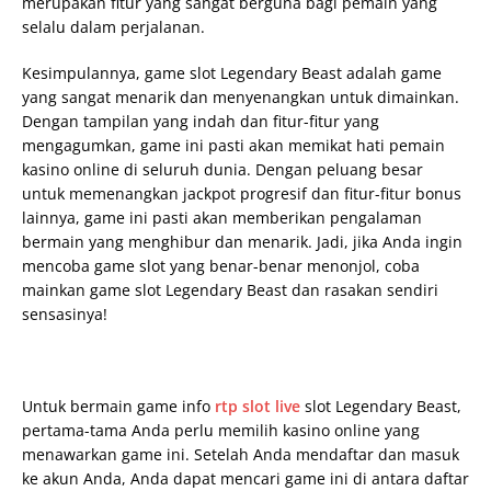
merupakan fitur yang sangat berguna bagi pemain yang
selalu dalam perjalanan.
Kesimpulannya, game slot Legendary Beast adalah game
yang sangat menarik dan menyenangkan untuk dimainkan.
Dengan tampilan yang indah dan fitur-fitur yang
mengagumkan, game ini pasti akan memikat hati pemain
kasino online di seluruh dunia. Dengan peluang besar
untuk memenangkan jackpot progresif dan fitur-fitur bonus
lainnya, game ini pasti akan memberikan pengalaman
bermain yang menghibur dan menarik. Jadi, jika Anda ingin
mencoba game slot yang benar-benar menonjol, coba
mainkan game slot Legendary Beast dan rasakan sendiri
sensasinya!
Untuk bermain game info
rtp slot live
slot Legendary Beast,
pertama-tama Anda perlu memilih kasino online yang
menawarkan game ini. Setelah Anda mendaftar dan masuk
ke akun Anda, Anda dapat mencari game ini di antara daftar