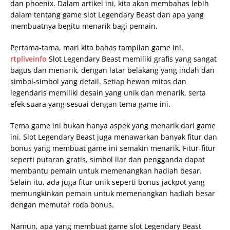
dan phoenix. Dalam artikel ini, kita akan membahas lebih
dalam tentang game slot Legendary Beast dan apa yang
membuatnya begitu menarik bagi pemain.
Pertama-tama, mari kita bahas tampilan game ini.
rtpliveinfo
Slot Legendary Beast memiliki grafis yang sangat
bagus dan menarik, dengan latar belakang yang indah dan
simbol-simbol yang detail. Setiap hewan mitos dan
legendaris memiliki desain yang unik dan menarik, serta
efek suara yang sesuai dengan tema game ini.
Tema game ini bukan hanya aspek yang menarik dari game
ini. Slot Legendary Beast juga menawarkan banyak fitur dan
bonus yang membuat game ini semakin menarik. Fitur-fitur
seperti putaran gratis, simbol liar dan pengganda dapat
membantu pemain untuk memenangkan hadiah besar.
Selain itu, ada juga fitur unik seperti bonus jackpot yang
memungkinkan pemain untuk memenangkan hadiah besar
dengan memutar roda bonus.
Namun, apa yang membuat game slot Legendary Beast