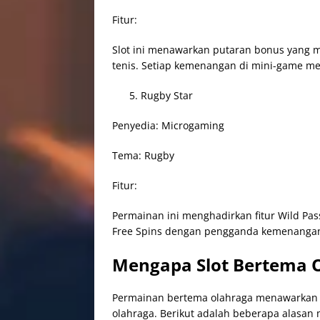
Fitur:
Slot ini menawarkan putaran bonus yang
tenis. Setiap kemenangan di mini-game 
Rugby Star
Penyedia: Microgaming
Tema: Rugby
Fitur:
Permainan ini menghadirkan fitur Wild Pa
Free Spins dengan pengganda kemenangan
Mengapa Slot Bertema O
Permainan bertema olahraga menawarkan 
olahraga. Berikut adalah beberapa alasan