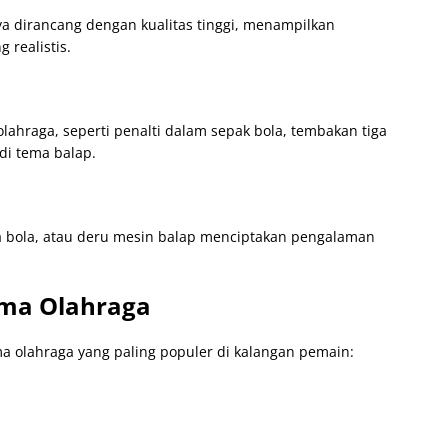
ya dirancang dengan kualitas tinggi, menampilkan
 realistis.
olahraga, seperti penalti dalam sepak bola, tembakan tiga
di tema balap.
ra bola, atau deru mesin balap menciptakan pengalaman
ema Olahraga
ma olahraga yang paling populer di kalangan pemain: