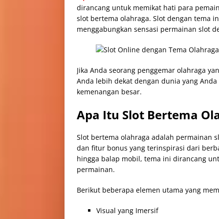
dirancang untuk memikat hati para pemain
slot bertema olahraga. Slot dengan tema 
menggabungkan sensasi permainan slot de
Jika Anda seorang penggemar olahraga yan
Anda lebih dekat dengan dunia yang Anda
kemenangan besar.
Apa Itu Slot Bertema Ol
Slot bertema olahraga adalah permainan sl
dan fitur bonus yang terinspirasi dari berb
hingga balap mobil, tema ini dirancang u
permainan.
Berikut beberapa elemen utama yang memb
Visual yang Imersif