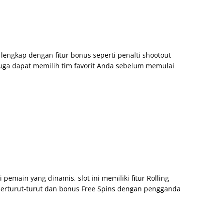
lengkap dengan fitur bonus seperti penalti shootout
ga dapat memilih tim favorit Anda sebelum memulai
pemain yang dinamis, slot ini memiliki fitur Rolling
rturut-turut dan bonus Free Spins dengan pengganda