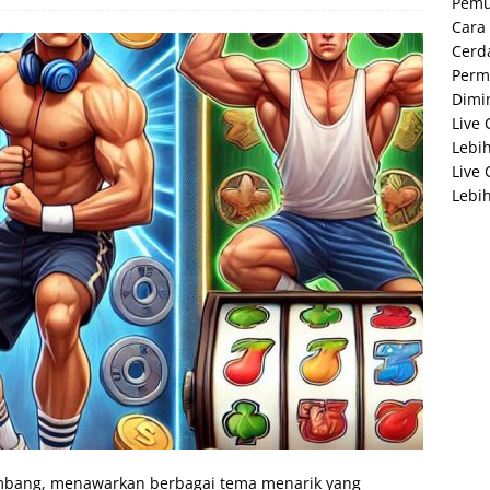
Pemu
Cara 
Cerd
Perma
Dimi
Live 
Lebi
Live 
Lebi
kembang, menawarkan berbagai tema menarik yang