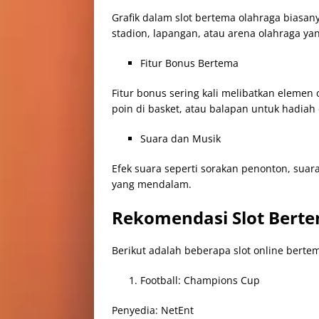
Grafik dalam slot bertema olahraga biasan
stadion, lapangan, atau arena olahraga yang
Fitur Bonus Bertema
Fitur bonus sering kali melibatkan elemen 
poin di basket, atau balapan untuk hadiah 
Suara dan Musik
Efek suara seperti sorakan penonton, sua
yang mendalam.
Rekomendasi Slot Bert
Berikut adalah beberapa slot online berte
Football: Champions Cup
Penyedia: NetEnt