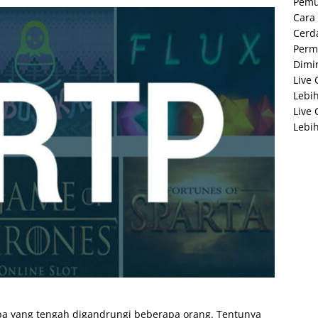
Pemu
Cara 
Cerd
Perma
Dimi
Live 
Lebi
Live 
Lebi
a yang tengah digandrungi beberapa orang. Tentunya