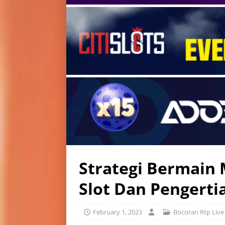
Strategi Bermain
Slot Dan Pengerti
February 1, 2023
Bocoran Rtp Live