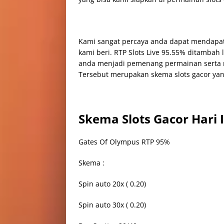
Kami sangat percaya anda dapat mendapati 
kami beri. RTP Slots Live 95.55% ditambah
anda menjadi pemenang permainan serta m
Tersebut merupakan skema slots gacor yang
Skema Slots Gacor Hari 
Gates Of Olympus RTP 95%
Skema :
Spin auto 20x ( 0.20)
Spin auto 30x ( 0.20)