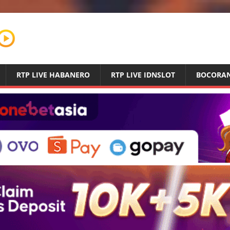
RTP LIVE HABANERO
RTP LIVE IDNSLOT
BOCORAN