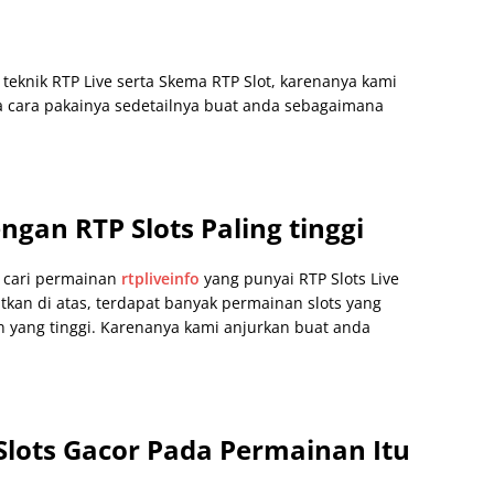
teknik RTP Live serta Skema RTP Slot, karenanya kami
ta cara pakainya sedetailnya buat anda sebagaimana
gan RTP Slots Paling tinggi
 cari permainan
rtpliveinfo
yang punyai RTP Slots Live
tkan di atas, terdapat banyak permainan slots yang
n yang tinggi. Karenanya kami anjurkan buat anda
lots Gacor Pada Permainan Itu