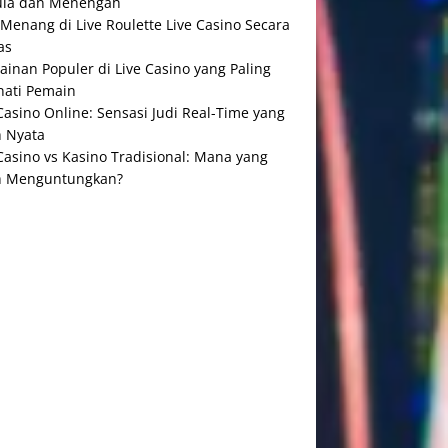
la dan Menengah
Menang di Live Roulette Live Casino Secara
as
inan Populer di Live Casino yang Paling
nati Pemain
Casino Online: Sensasi Judi Real-Time yang
h Nyata
Casino vs Kasino Tradisional: Mana yang
h Menguntungkan?