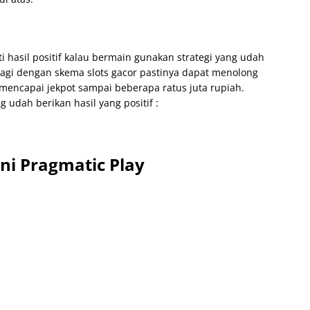
hasil positif kalau bermain gunakan strategi yang udah
 lagi dengan skema slots gacor pastinya dapat menolong
encapai jekpot sampai beberapa ratus juta rupiah.
 udah berikan hasil yang positif :
Ini Pragmatic Play