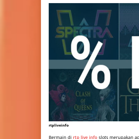
rtpliveinfo
Bermain di
rtp live info
slots merupakan ap