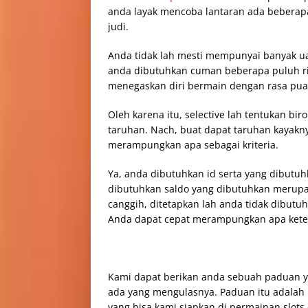
anda layak mencoba lantaran ada beberap
judi.
Anda tidak lah mesti mempunyai banyak ua
anda dibutuhkan cuman beberapa puluh ribu
menegaskan diri bermain dengan rasa puas
Oleh karena itu, selective lah tentukan bir
taruhan. Nach, buat dapat taruhan kayakn
merampungkan apa sebagai kriteria.
Ya, anda dibutuhkan id serta yang dibut
dibutuhkan saldo yang dibutuhkan merupa
canggih, ditetapkan lah anda tidak dibut
Anda dapat cepat merampungkan apa keten
Kami dapat berikan anda sebuah paduan ya
ada yang mengulasnya. Paduan itu adalah
yang bisa kami siapkan di permainan slots 