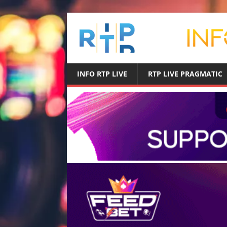
INFO RTP LIVE
RTP LIVE PRAGMATIC