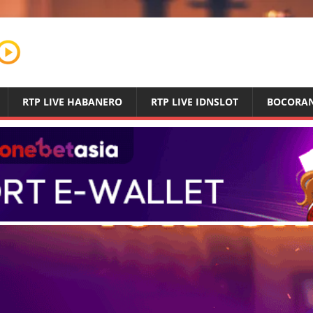
RTP LIVE HABANERO
RTP LIVE IDNSLOT
BOCORAN