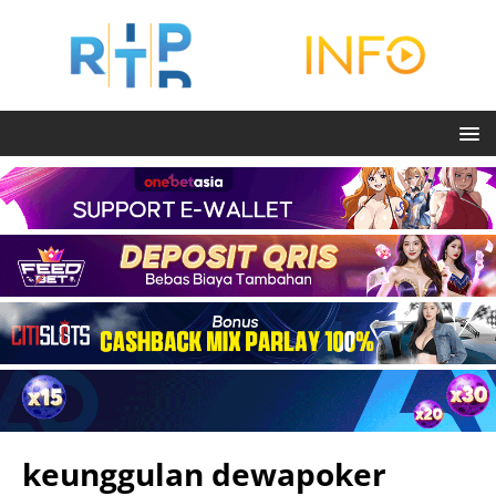
keunggulan dewapoker