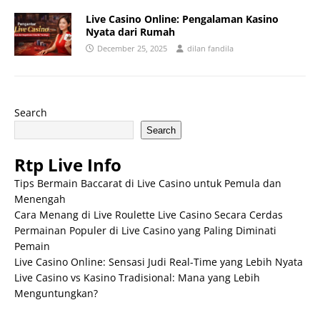
Live Casino Online: Pengalaman Kasino
Nyata dari Rumah
December 25, 2025
dilan fandila
Search
Search
Rtp Live Info
Tips Bermain Baccarat di Live Casino untuk Pemula dan
Menengah
Cara Menang di Live Roulette Live Casino Secara Cerdas
Permainan Populer di Live Casino yang Paling Diminati
Pemain
Live Casino Online: Sensasi Judi Real-Time yang Lebih Nyata
Live Casino vs Kasino Tradisional: Mana yang Lebih
Menguntungkan?