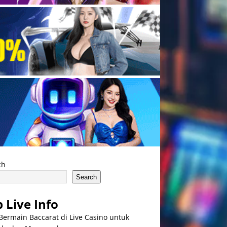
ch
Search
 Live Info
Bermain Baccarat di Live Casino untuk