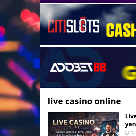
live casino online
Liv
yan
De