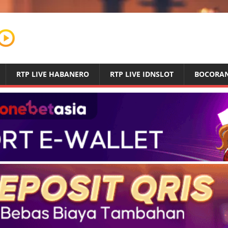
RTP LIVE HABANERO
RTP LIVE IDNSLOT
BOCORAN