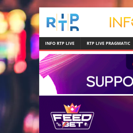
INFO RTP LIVE
RTP LIVE PRAGMATIC