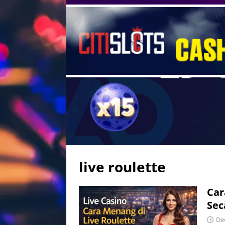
live roulette
Car
Sec
De