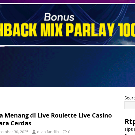
Sear
a Menang di Live Roulette Live Casino
Rtp
ara Cerdas
Tips 
cember 30, 2025
dilan fandila
0