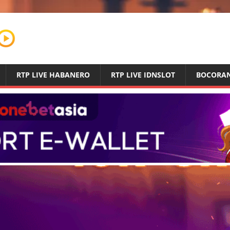
RTP LIVE HABANERO
RTP LIVE IDNSLOT
BOCORAN