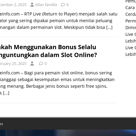
Pemu
cember 2, 2025
dilan fandila
0
Cara 
veinfo.com – RTP Live (Return to Player) menjadi salah satu
Cerd
ator yang sering dipakai pemain untuk menilai peluang
Perma
nangan dalam permainan slot. Meskipun tidak bisa
[…]
Dimi
Live 
Lebi
kah Menggunakan Bonus Selalu
Live 
guntungkan dalam Slot Online?
Lebi
bruary 25, 2025
0
veinfo.com – Bagi para pemain slot online, bonus sering
 dianggap sebagai kesempatan emas untuk meningkatkan
ng menang. Berbagai jenis bonus seperti free spins,
us
[…]
es