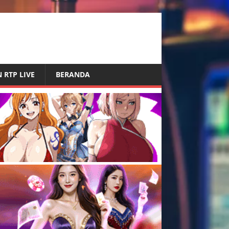
 RTP LIVE
BERANDA