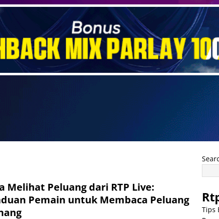
Sear
a Melihat Peluang dari RTP Live:
Rtp
duan Pemain untuk Membaca Peluang
Tips 
nang