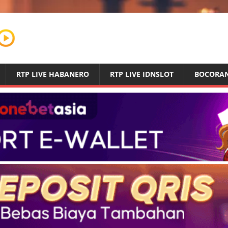
RTP LIVE HABANERO
RTP LIVE IDNSLOT
BOCORAN