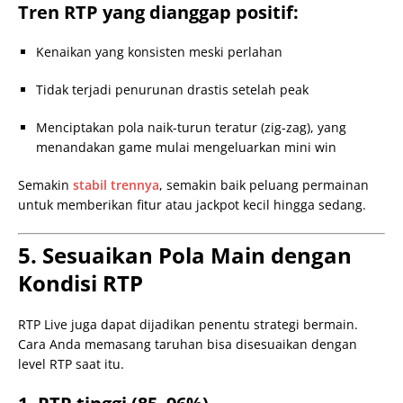
Tren RTP yang dianggap positif:
Kenaikan yang konsisten meski perlahan
Tidak terjadi penurunan drastis setelah peak
Menciptakan pola naik-turun teratur (zig-zag), yang
menandakan game mulai mengeluarkan mini win
Semakin
stabil trennya
, semakin baik peluang permainan
untuk memberikan fitur atau jackpot kecil hingga sedang.
5. Sesuaikan Pola Main dengan
Kondisi RTP
RTP Live juga dapat dijadikan penentu strategi bermain.
Cara Anda memasang taruhan bisa disesuaikan dengan
level RTP saat itu.