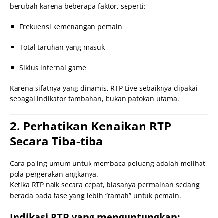
berubah karena beberapa faktor, seperti:
Frekuensi kemenangan pemain
Total taruhan yang masuk
Siklus internal game
Karena sifatnya yang dinamis, RTP Live sebaiknya dipakai
sebagai indikator tambahan, bukan patokan utama.
2. Perhatikan Kenaikan RTP
Secara Tiba-tiba
Cara paling umum untuk membaca peluang adalah melihat
pola pergerakan angkanya.
Ketika RTP naik secara cepat, biasanya permainan sedang
berada pada fase yang lebih “ramah” untuk pemain.
Indikasi RTP yang menguntungkan: