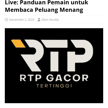
Live: Panduan Pemain untuk
Membaca Peluang Menang
December 2, 2025
dilan fandila