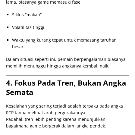
lama, biasanya game memasuki fase:
Siklus “makan”
Volatilitas tinggi
Waktu yang kurang tepat untuk memasang taruhan
besar
Dalam situasi seperti ini, pemain berpengalaman biasanya
memilih menunggu hingga angkanya kembali naik.
4. Fokus Pada Tren, Bukan Angka
Semata
Kesalahan yang sering terjadi adalah terpaku pada angka
RTP tanpa melihat arah pergerakannya.
Padahal, tren lebih penting karena menunjukkan
bagaimana game bergerak dalam jangka pendek.