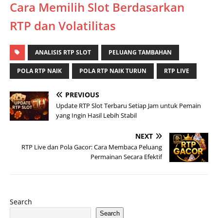
Cara Memilih Slot Berdasarkan
RTP dan Volatilitas
ANALISIS RTP SLOT
PELUANG TAMBAHAN
POLA RTP NAIK
POLA RTP NAIK TURUN
RTP LIVE
PREVIOUS
Update RTP Slot Terbaru Setiap Jam untuk Pemain
yang Ingin Hasil Lebih Stabil
NEXT
RTP Live dan Pola Gacor: Cara Membaca Peluang
Permainan Secara Efektif
Search
Search