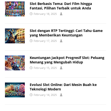
Slot Berbasis Tema: Dari Film hingga
Fantasi, Pilihan Terbaik untuk Anda
February 18, 2025
Slot dengan RTP Tertinggi: Cari Tahu Game
yang Memberikan Keuntungan
February 17, 2025
Keuntungan Jackpot Progresif Slot: Peluang
Menang yang Mengubah Hidup
February 15, 2025
Evolusi Slot Online: Dari Mesin Buah ke
Teknologi Modern
February 14, 2025