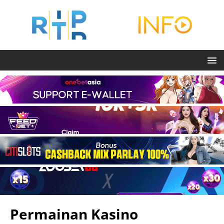
Permainan Kasino