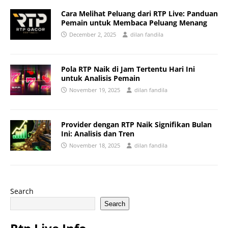
Cara Melihat Peluang dari RTP Live: Panduan
Pemain untuk Membaca Peluang Menang
December 2, 2025
dilan fandila
Pola RTP Naik di Jam Tertentu Hari Ini
untuk Analisis Pemain
November 19, 2025
dilan fandila
Provider dengan RTP Naik Signifikan Bulan
Ini: Analisis dan Tren
November 18, 2025
dilan fandila
Search
Search