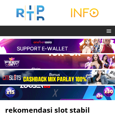
rekomendasi slot stabil