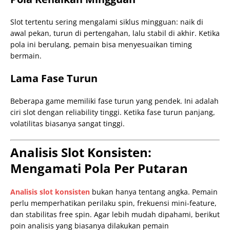
Slot tertentu sering mengalami siklus mingguan: naik di
awal pekan, turun di pertengahan, lalu stabil di akhir. Ketika
pola ini berulang, pemain bisa menyesuaikan timing
bermain.
Lama Fase Turun
Beberapa game memiliki fase turun yang pendek. Ini adalah
ciri slot dengan reliability tinggi. Ketika fase turun panjang,
volatilitas biasanya sangat tinggi.
Analisis Slot Konsisten:
Mengamati Pola Per Putaran
Analisis slot konsisten
bukan hanya tentang angka. Pemain
perlu memperhatikan perilaku spin, frekuensi mini-feature,
dan stabilitas free spin. Agar lebih mudah dipahami, berikut
poin analisis yang biasanya dilakukan pemain