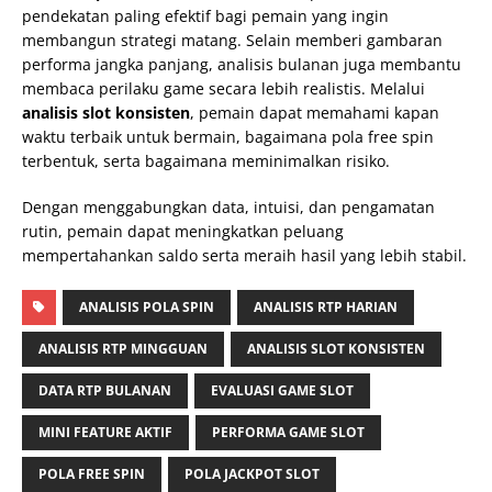
pendekatan paling efektif bagi pemain yang ingin
membangun strategi matang. Selain memberi gambaran
performa jangka panjang, analisis bulanan juga membantu
membaca perilaku game secara lebih realistis. Melalui
analisis slot konsisten
, pemain dapat memahami kapan
waktu terbaik untuk bermain, bagaimana pola free spin
terbentuk, serta bagaimana meminimalkan risiko.
Dengan menggabungkan data, intuisi, dan pengamatan
rutin, pemain dapat meningkatkan peluang
mempertahankan saldo serta meraih hasil yang lebih stabil.
ANALISIS POLA SPIN
ANALISIS RTP HARIAN
ANALISIS RTP MINGGUAN
ANALISIS SLOT KONSISTEN
DATA RTP BULANAN
EVALUASI GAME SLOT
MINI FEATURE AKTIF
PERFORMA GAME SLOT
POLA FREE SPIN
POLA JACKPOT SLOT