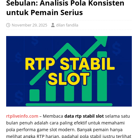
Sebulan: Analisis Pola Konsisten
untuk Pemain Serius
November 29, 2025
dilan fandila
rtpliveinfo.com
– Membaca
data rtp stabil slot
selama satu
bulan penuh adalah cara paling efektif untuk memahami
pola performa game slot modern. Banyak pemain hanya
melihat angka RTP harian, padahal pola stabil justru terlihat