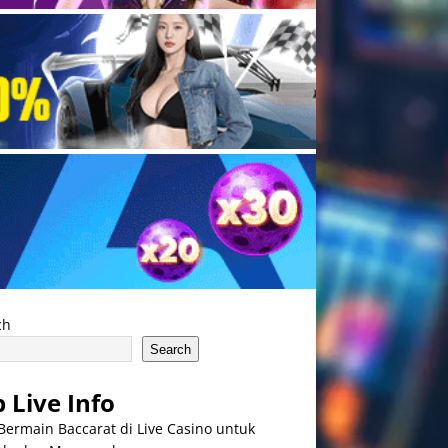
ch
Search
 Live Info
Bermain Baccarat di Live Casino untuk