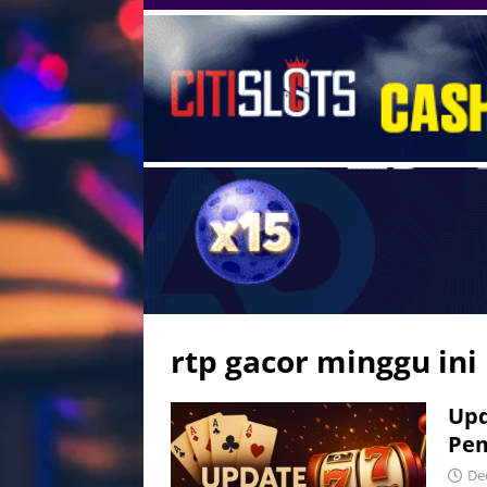
rtp gacor minggu ini
Upd
Pem
De