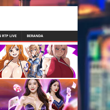
 RTP LIVE
BERANDA