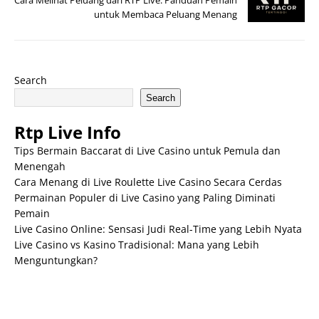
Cara Melihat Peluang dari RTP Live: Panduan Pemain
untuk Membaca Peluang Menang
Search
Search
Rtp Live Info
Tips Bermain Baccarat di Live Casino untuk Pemula dan
Menengah
Cara Menang di Live Roulette Live Casino Secara Cerdas
Permainan Populer di Live Casino yang Paling Diminati
Pemain
Live Casino Online: Sensasi Judi Real-Time yang Lebih Nyata
Live Casino vs Kasino Tradisional: Mana yang Lebih
Menguntungkan?