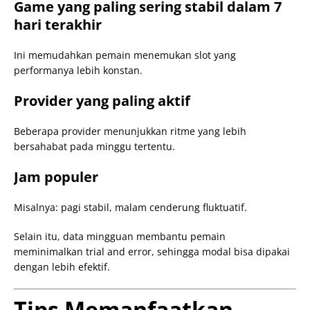
Game yang paling sering stabil dalam 7
hari terakhir
Ini memudahkan pemain menemukan slot yang
performanya lebih konstan.
Provider yang paling aktif
Beberapa provider menunjukkan ritme yang lebih
bersahabat pada minggu tertentu.
Jam populer
Misalnya: pagi stabil, malam cenderung fluktuatif.
Selain itu, data mingguan membantu pemain
meminimalkan trial and error, sehingga modal bisa dipakai
dengan lebih efektif.
Tips Memanfaatkan