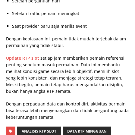
Setelah pergantian hari
Setelah traffic pemain meningkat
Saat provider baru saja merilis event
Dengan kebiasaan ini, pemain tidak mudah terjebak dalam
permainan yang tidak stabil.
Update RTP slot
setiap jam memberikan pemain referensi
penting sebelum masuk permainan. Data ini membantu
melihat kondisi game secara lebih objektif, memilih slot
yang lebih konsisten, dan menjaga strategi tetap terarah.
Meski begitu, pemain tetap harus mengandalkan disiplin,
bukan hanya angka RTP semata.
Dengan perpaduan data dan kontrol diri, aktivitas bermain
bisa terasa lebih menyenangkan dan tidak bergantung pada
keberuntungan semata.
ANALISIS RTP SLOT
DATA RTP MINGGUAN