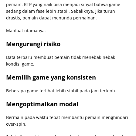
pemain. RTP yang naik bisa menjadi sinyal bahwa game
sedang dalam fase lebih stabil. Sebaliknya, jika turun
drastis, pemain dapat menunda permainan.
Manfaat utamanya:
Mengurangi risiko
Data terbaru membuat pemain tidak menebak-nebak
kondisi game.
Memilih game yang konsisten
Beberapa game terlihat lebih stabil pada jam tertentu.
Mengoptimalkan modal
Bermain pada waktu tepat membantu pemain menghindari
over-spin.