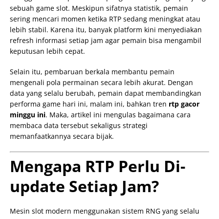
sebuah game slot. Meskipun sifatnya statistik, pemain
sering mencari momen ketika RTP sedang meningkat atau
lebih stabil. Karena itu, banyak platform kini menyediakan
refresh informasi setiap jam agar pemain bisa mengambil
keputusan lebih cepat.
Selain itu, pembaruan berkala membantu pemain
mengenali pola permainan secara lebih akurat. Dengan
data yang selalu berubah, pemain dapat membandingkan
performa game hari ini, malam ini, bahkan tren
rtp gacor
minggu ini
. Maka, artikel ini mengulas bagaimana cara
membaca data tersebut sekaligus strategi
memanfaatkannya secara bijak.
Mengapa RTP Perlu Di-
update Setiap Jam?
Mesin slot modern menggunakan sistem RNG yang selalu