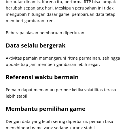
berputar dinamis. Karena itu, performa RTP bisa tampak
berubah sepanjang hari. Meskipun perubahan ini tidak
mengubah hitungan dasar game, pembaruan data tetap
memberi gambaran tren.
Beberapa alasan pembaruan diperlukan:
Data selalu bergerak
Aktivitas pemain memengaruhi ritme permainan, sehingga
update tiap jam memberi gambaran lebih segar.
Referensi waktu bermain
Pemain dapat memantau periode ketika volatilitas terasa
lebih stabil.
Membantu pemilihan game
Dengan data yang lebih sering diperbarui, pemain bisa
menghindari game yang sedang kurang stabil.