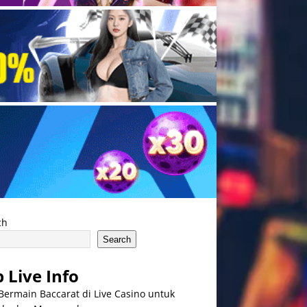
ch
Search
 Live Info
Bermain Baccarat di Live Casino untuk