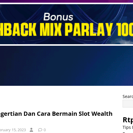
Sear
gertian Dan Cara Bermain Slot Wealth
Rtp
Tips 
bruary 15, 2023
0