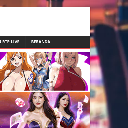
 RTP LIVE
BERANDA