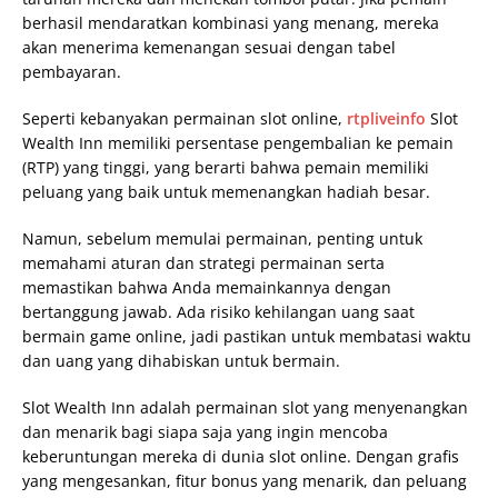
berhasil mendaratkan kombinasi yang menang, mereka
akan menerima kemenangan sesuai dengan tabel
pembayaran.
Seperti kebanyakan permainan slot online,
rtpliveinfo
Slot
Wealth Inn memiliki persentase pengembalian ke pemain
(RTP) yang tinggi, yang berarti bahwa pemain memiliki
peluang yang baik untuk memenangkan hadiah besar.
Namun, sebelum memulai permainan, penting untuk
memahami aturan dan strategi permainan serta
memastikan bahwa Anda memainkannya dengan
bertanggung jawab. Ada risiko kehilangan uang saat
bermain game online, jadi pastikan untuk membatasi waktu
dan uang yang dihabiskan untuk bermain.
Slot Wealth Inn adalah permainan slot yang menyenangkan
dan menarik bagi siapa saja yang ingin mencoba
keberuntungan mereka di dunia slot online. Dengan grafis
yang mengesankan, fitur bonus yang menarik, dan peluang