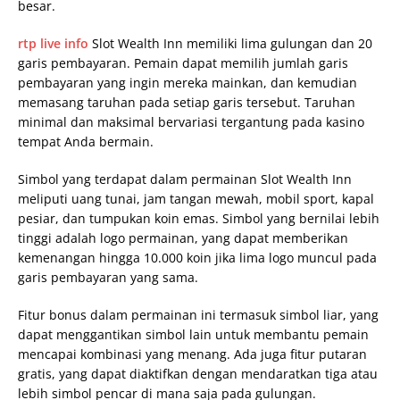
besar.
rtp live info
Slot Wealth Inn memiliki lima gulungan dan 20
garis pembayaran. Pemain dapat memilih jumlah garis
pembayaran yang ingin mereka mainkan, dan kemudian
memasang taruhan pada setiap garis tersebut. Taruhan
minimal dan maksimal bervariasi tergantung pada kasino
tempat Anda bermain.
Simbol yang terdapat dalam permainan Slot Wealth Inn
meliputi uang tunai, jam tangan mewah, mobil sport, kapal
pesiar, dan tumpukan koin emas. Simbol yang bernilai lebih
tinggi adalah logo permainan, yang dapat memberikan
kemenangan hingga 10.000 koin jika lima logo muncul pada
garis pembayaran yang sama.
Fitur bonus dalam permainan ini termasuk simbol liar, yang
dapat menggantikan simbol lain untuk membantu pemain
mencapai kombinasi yang menang. Ada juga fitur putaran
gratis, yang dapat diaktifkan dengan mendaratkan tiga atau
lebih simbol pencar di mana saja pada gulungan.