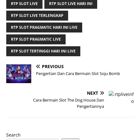
RTP SLOT LIVE
RTP SLOT LIVE HARI INI
RTP SLOT LIVE TERLENGKAP
RTP SLOT PRAGMATIC HARI INI LIVE
RTP SLOT PRAGMATIC LIVE
RTP SLOT TERTINGGI HARI INI LIVE
PREVIOUS
Pengertian Dan Cara Bermain Slot Soju Bomb
NEXT
Cara Bermain Slot The Dog House Dan
Pengertiannya
Search