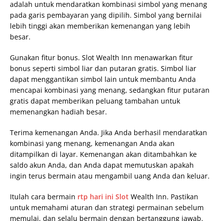
adalah untuk mendaratkan kombinasi simbol yang menang
pada garis pembayaran yang dipilih. Simbol yang bernilai
lebih tinggi akan memberikan kemenangan yang lebih
besar.
Gunakan fitur bonus. Slot Wealth Inn menawarkan fitur
bonus seperti simbol liar dan putaran gratis. Simbol liar
dapat menggantikan simbol lain untuk membantu Anda
mencapai kombinasi yang menang, sedangkan fitur putaran
gratis dapat memberikan peluang tambahan untuk
memenangkan hadiah besar.
Terima kemenangan Anda. Jika Anda berhasil mendaratkan
kombinasi yang menang, kemenangan Anda akan
ditampilkan di layar. Kemenangan akan ditambahkan ke
saldo akun Anda, dan Anda dapat memutuskan apakah
ingin terus bermain atau mengambil uang Anda dan keluar.
Itulah cara bermain
rtp hari ini Slot
Wealth Inn. Pastikan
untuk memahami aturan dan strategi permainan sebelum
memulai, dan selalu bermain dengan bertanggung jawab.