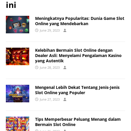
ini
Meningkatnya Popularitas: Dunia Game Slot
Online yang Mendebarkan
June 29, 2023
Kelebihan Bermain Slot Online dengan
Dealer Asli: Menyelami Pengalaman Kasino
yang Autentik
June 28, 2023
Mengenal Lebih Dekat Tentang Jenis-Jenis
Slot Online yang Populer
June 27, 2023
Tips Memperbesar Peluang Menang dalam
Bermain Slot Online