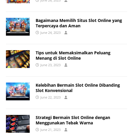
June 26, 2023
Bagaimana Memilih Situs Slot Online yang
Terpercaya dan Aman
June 24, 2023
Tips untuk Memaksimalkan Peluang
Menang di Slot Online
June 23, 2023
Kelebihan Bermain Slot Online Dibanding
Slot Konvensional
June 22, 2023
Strategi Bermain Slot Online dengan
Menggunakan Tebak Warna
June 21, 2023