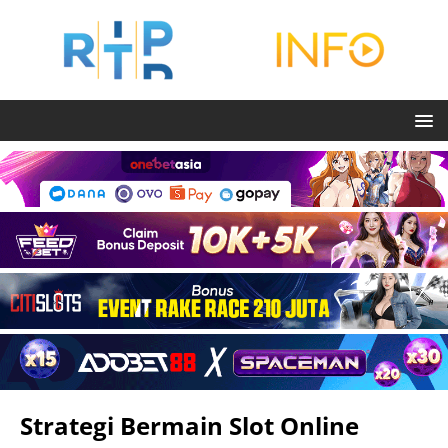
Strategi Bermain Slot Online