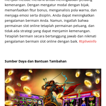
kemenangan. Dengan mengatur modal dengan bijak,
memanfaatkan fitur bonus, menganalisis pola warna, dan
menjaga emosi serta disiplin, Anda dapat meningkatkan
pengalaman bermain Anda. Namun, ingatlah bahwa
permainan slot online tetaplah permainan peluang, dan
tidak ada strategi yang dapat menjamin kemenangan.
Tetaplah bermain secara bertanggung jawab dan nikmati
pengalaman bermain slot online dengan baik.
Rtpliveinfo
Sumber Daya dan Bantuan Tambahan