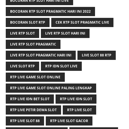
BOCORAN RTP SLOT HARI INI LIVE
BOCORAN RTP SLOT PRAGMATIC HARI INI 2022
BOCORAN SLOT RTP
CEK RTP SLOT PRAGMATIC LIVE
LIVE RTP SLOT
LIVE RTP SLOT HARI INI
LIVE RTP SLOT PRAGMATIC
LIVE RTP SLOT PRAGMATIC HARI INI
LIVE SLOT 88 RTP
LIVE SLOT RTP
RTP IDN SLOT LIVE
RTP LIVE GAME SLOT ONLINE
RTP LIVE GAME SLOT ONLINE PALING LENGKAP
RTP LIVE IDN BET SLOT
RTP LIVE IDN SLOT
RTP LIVE PETIR DEWA SLOT
RTP LIVE SLOT
RTP LIVE SLOT 88
RTP LIVE SLOT GACOR