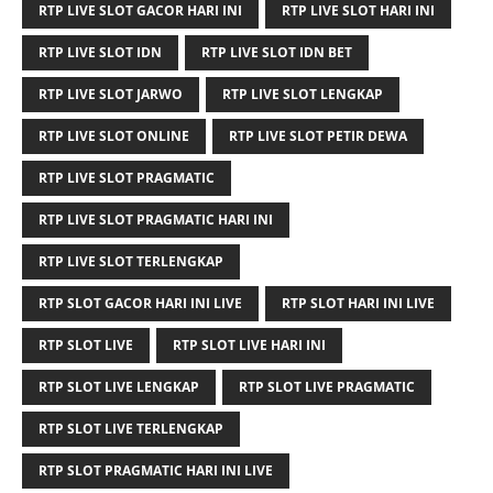
RTP LIVE SLOT GACOR HARI INI
RTP LIVE SLOT HARI INI
RTP LIVE SLOT IDN
RTP LIVE SLOT IDN BET
RTP LIVE SLOT JARWO
RTP LIVE SLOT LENGKAP
RTP LIVE SLOT ONLINE
RTP LIVE SLOT PETIR DEWA
RTP LIVE SLOT PRAGMATIC
RTP LIVE SLOT PRAGMATIC HARI INI
RTP LIVE SLOT TERLENGKAP
RTP SLOT GACOR HARI INI LIVE
RTP SLOT HARI INI LIVE
RTP SLOT LIVE
RTP SLOT LIVE HARI INI
RTP SLOT LIVE LENGKAP
RTP SLOT LIVE PRAGMATIC
RTP SLOT LIVE TERLENGKAP
RTP SLOT PRAGMATIC HARI INI LIVE