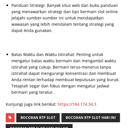
Panduan Strategi: Banyak situs web dan buku panduan
yang menawarkan strategi dan tips bermain slot online.
Jelajahi sumber-sumber ini untuk mendapatkan
wawasan yang lebih mendalam tentang strategi yang
dapat Anda gunakan.
Batas Waktu dan Waktu Istirahat: Penting untuk
mengatur batas waktu bermain dan mengambil waktu
istirahat yang cukup. Bermain terus-menerus tanpa
istirahat dapat mengurangi konsentrasi dan membuat
Anda rentan terhadap membuat keputusan yang buruk.
Tetaplah segar dan fokus dengan mengatur jadwal
bermain yang teratur.
Kunjungi juga link berikut:
https://184.174.34.3
BOCORAN RTP SLOT
BOCORAN RTP SLOT HARI INI