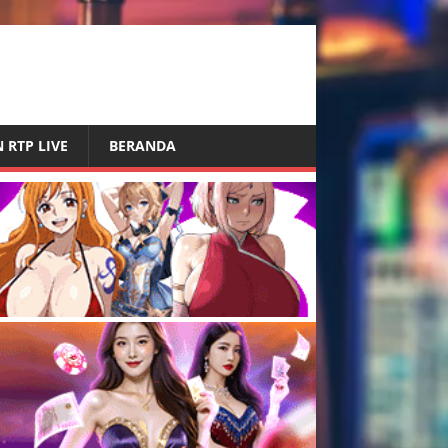
 RTP LIVE
BERANDA