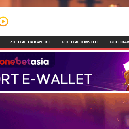
RTP LIVE HABANERO
RTP LIVE IDNSLOT
BOCORAN