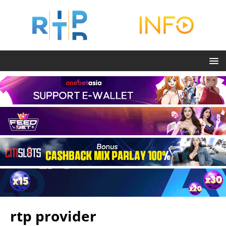
rtp provider