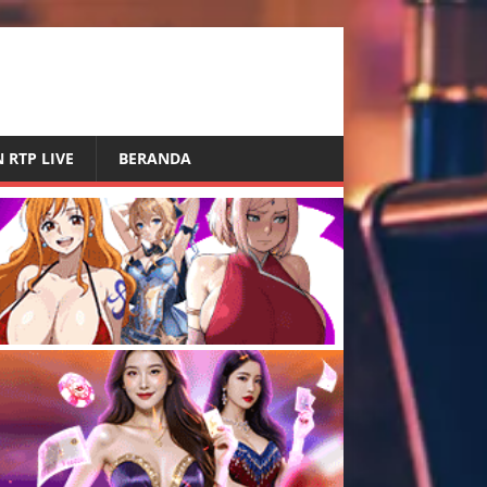
 RTP LIVE
BERANDA