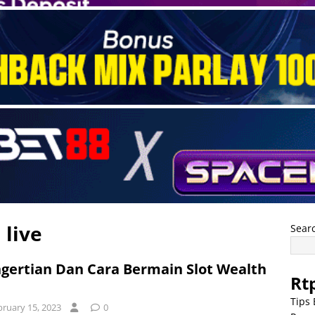
 live
Sear
gertian Dan Cara Bermain Slot Wealth
Rtp
Tips 
bruary 15, 2023
0