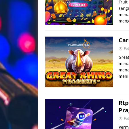
Fruit
sanga
mena
meng
Car
Fe
Great
mena
mena
meni
Rtp
Pra
Fe
Perm