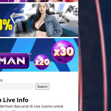
ch
Search
 Live Info
Bermain Baccarat di Live Casino untuk