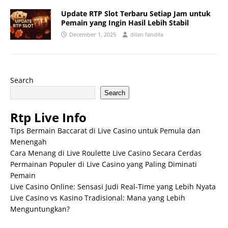
Update RTP Slot Terbaru Setiap Jam untuk
Pemain yang Ingin Hasil Lebih Stabil
December 1, 2025
dilan fandila
Search
Search
Rtp Live Info
Tips Bermain Baccarat di Live Casino untuk Pemula dan
Menengah
Cara Menang di Live Roulette Live Casino Secara Cerdas
Permainan Populer di Live Casino yang Paling Diminati
Pemain
Live Casino Online: Sensasi Judi Real-Time yang Lebih Nyata
Live Casino vs Kasino Tradisional: Mana yang Lebih
Menguntungkan?