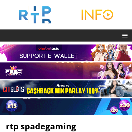
rtp spadegaming