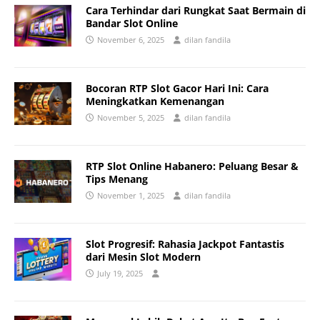
Cara Terhindar dari Rungkat Saat Bermain di
Bandar Slot Online
November 6, 2025
dilan fandila
Bocoran RTP Slot Gacor Hari Ini: Cara
Meningkatkan Kemenangan
November 5, 2025
dilan fandila
RTP Slot Online Habanero: Peluang Besar &
Tips Menang
November 1, 2025
dilan fandila
Slot Progresif: Rahasia Jackpot Fantastis
dari Mesin Slot Modern
July 19, 2025