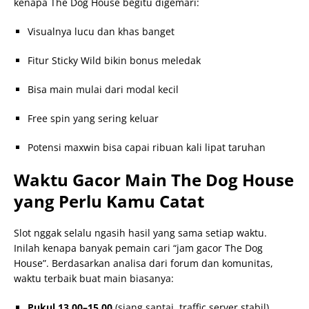
kenapa The Dog House begitu digemari:
Visualnya lucu dan khas banget
Fitur Sticky Wild bikin bonus meledak
Bisa main mulai dari modal kecil
Free spin yang sering keluar
Potensi maxwin bisa capai ribuan kali lipat taruhan
Waktu Gacor Main The Dog House
yang Perlu Kamu Catat
Slot nggak selalu ngasih hasil yang sama setiap waktu.
Inilah kenapa banyak pemain cari “jam gacor The Dog
House”. Berdasarkan analisa dari forum dan komunitas,
waktu terbaik buat main biasanya:
Pukul 13.00–15.00
(siang santai, traffic server stabil)