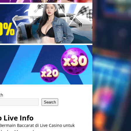
ch
Search
 Live Info
Bermain Baccarat di Live Casino untuk