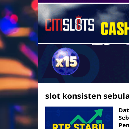
slot konsisten sebul
Dat
Seb
Pem