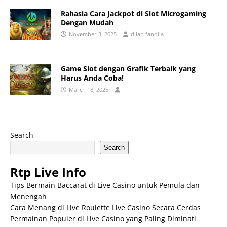
Rahasia Cara Jackpot di Slot Microgaming
Dengan Mudah
November 3, 2025
dilan fandila
Game Slot dengan Grafik Terbaik yang
Harus Anda Coba!
March 18, 2025
Search
Search
Rtp Live Info
Tips Bermain Baccarat di Live Casino untuk Pemula dan
Menengah
Cara Menang di Live Roulette Live Casino Secara Cerdas
Permainan Populer di Live Casino yang Paling Diminati