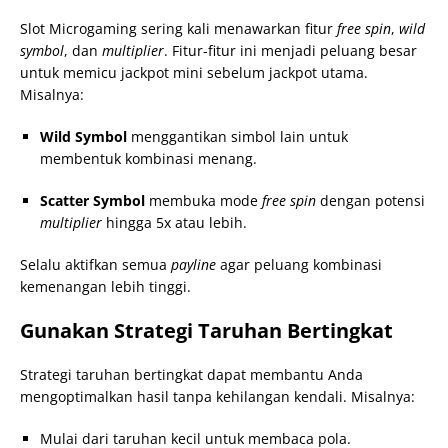
Slot Microgaming sering kali menawarkan fitur
free spin
,
wild
symbol
, dan
multiplier
. Fitur-fitur ini menjadi peluang besar
untuk memicu jackpot mini sebelum jackpot utama.
Misalnya:
Wild Symbol
menggantikan simbol lain untuk
membentuk kombinasi menang.
Scatter Symbol
membuka mode
free spin
dengan potensi
multiplier
hingga 5x atau lebih.
Selalu aktifkan semua
payline
agar peluang kombinasi
kemenangan lebih tinggi.
Gunakan Strategi Taruhan Bertingkat
Strategi taruhan bertingkat dapat membantu Anda
mengoptimalkan hasil tanpa kehilangan kendali. Misalnya:
Mulai dari taruhan kecil untuk membaca pola.