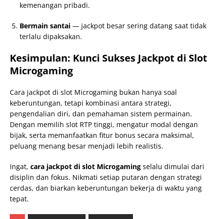
kemenangan pribadi.
Bermain santai
— jackpot besar sering datang saat tidak
terlalu dipaksakan.
Kesimpulan: Kunci Sukses Jackpot di Slot
Microgaming
Cara jackpot di slot Microgaming bukan hanya soal
keberuntungan, tetapi kombinasi antara strategi,
pengendalian diri, dan pemahaman sistem permainan.
Dengan memilih slot RTP tinggi, mengatur modal dengan
bijak, serta memanfaatkan fitur bonus secara maksimal,
peluang menang besar menjadi lebih realistis.
Ingat,
cara jackpot di slot Microgaming
selalu dimulai dari
disiplin dan fokus. Nikmati setiap putaran dengan strategi
cerdas, dan biarkan keberuntungan bekerja di waktu yang
tepat.