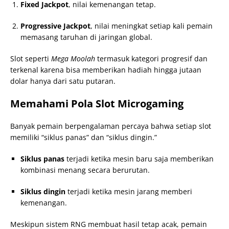
Fixed Jackpot
, nilai kemenangan tetap.
Progressive Jackpot
, nilai meningkat setiap kali pemain
memasang taruhan di jaringan global.
Slot seperti
Mega Moolah
termasuk kategori progresif dan
terkenal karena bisa memberikan hadiah hingga jutaan
dolar hanya dari satu putaran.
Memahami Pola Slot Microgaming
Banyak pemain berpengalaman percaya bahwa setiap slot
memiliki “siklus panas” dan “siklus dingin.”
Siklus panas
terjadi ketika mesin baru saja memberikan
kombinasi menang secara berurutan.
Siklus dingin
terjadi ketika mesin jarang memberi
kemenangan.
Meskipun sistem RNG membuat hasil tetap acak, pemain