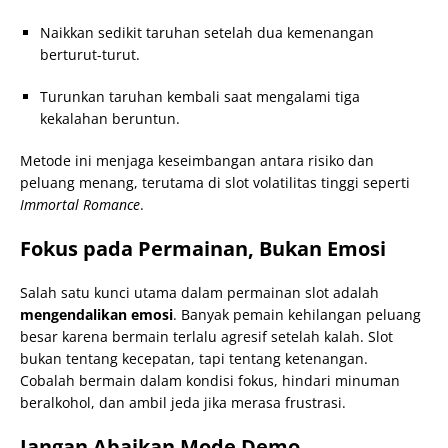
Naikkan sedikit taruhan setelah dua kemenangan
berturut-turut.
Turunkan taruhan kembali saat mengalami tiga
kekalahan beruntun.
Metode ini menjaga keseimbangan antara risiko dan
peluang menang, terutama di slot volatilitas tinggi seperti
Immortal Romance
.
Fokus pada Permainan, Bukan Emosi
Salah satu kunci utama dalam permainan slot adalah
mengendalikan emosi
. Banyak pemain kehilangan peluang
besar karena bermain terlalu agresif setelah kalah. Slot
bukan tentang kecepatan, tapi tentang ketenangan.
Cobalah bermain dalam kondisi fokus, hindari minuman
beralkohol, dan ambil jeda jika merasa frustrasi.
Jangan Abaikan Mode Demo