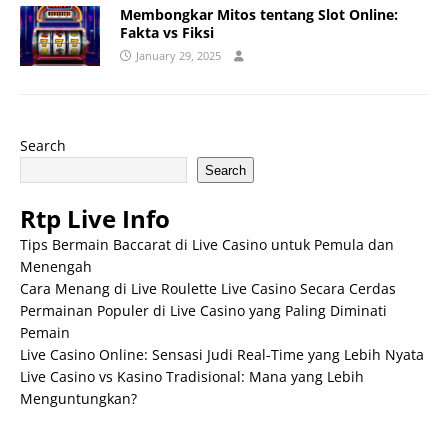
Membongkar Mitos tentang Slot Online:
Fakta vs Fiksi
January 29, 2025
Search
Search
Rtp Live Info
Tips Bermain Baccarat di Live Casino untuk Pemula dan
Menengah
Cara Menang di Live Roulette Live Casino Secara Cerdas
Permainan Populer di Live Casino yang Paling Diminati
Pemain
Live Casino Online: Sensasi Judi Real-Time yang Lebih Nyata
Live Casino vs Kasino Tradisional: Mana yang Lebih
Menguntungkan?