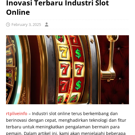
Inovasi Terbaru Industri Slot
Online
February 3, 2025
rtpliveinfo
– Industri slot online terus berkembang dan
berinovasi dengan cepat, menghadirkan teknologi dan fitur
terbaru untuk meningkatkan pengalaman bermain para
pemain. Dalam artikel ini, kami akan menjelajahi beberapa