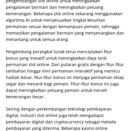
pengembangan slot online untuk meningkatkan
pengalaman bermain dan meningkatkan peluang
kemenangan. Beberapa slot online sekarang menggunakan
algoritma AI untuk menyesuaikan tingkat kesulitan
permainan sesuai dengan kemampuan pemain, sehingga
memastikan pengalaman bermain yang menyenangkan dan
menantang untuk semua orang.
Pengembang perangkat lunak terus menciptakan fitur
bonus yang inovatif untuk meningkatkan daya tarik
permainan slot online. Dari putaran gratis dengan fitur-fitur
tambahan hingga mini permainan interaktif yang memicu
hadiah besar, fitur-fitur bonus ini menjaga permainan tetap
segar dan menarik bagi pemain. Fitur-fitur bonus ini juga
dapat meningkatkan peluang pemain untuk meraih
kemenangan besar.
Seiring dengan perkembangan teknologi pembayaran
digital, industri slot online juga telah mengadopsi
pembayaran digital dan cryptocurrency sebagai metode
pembayaran yang diterima. Beberapa kasino online