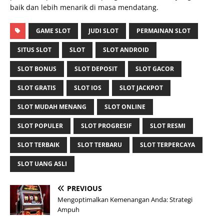
baik dan lebih menarik di masa mendatang.
GAME SLOT
JUDI SLOT
PERMAINAN SLOT
SITUS SLOT
SLOT
SLOT ANDROID
SLOT BONUS
SLOT DEPOSIT
SLOT GACOR
SLOT GRATIS
SLOT IOS
SLOT JACKPOT
SLOT MUDAH MENANG
SLOT ONLINE
SLOT POPULER
SLOT PROGRESIF
SLOT RESMI
SLOT TERBAIK
SLOT TERBARU
SLOT TERPERCAYA
SLOT UANG ASLI
PREVIOUS
Mengoptimalkan Kemenangan Anda: Strategi
Ampuh