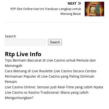
NEXT
RTP Slot Online Hari Ini: Panduan Lengkap untuk
Menang Besar
Search
Search
Rtp Live Info
Tips Bermain Baccarat di Live Casino untuk Pemula dan
Menengah
Cara Menang di Live Roulette Live Casino Secara Cerdas
Permainan Populer di Live Casino yang Paling Diminati
Pemain
Live Casino Online: Sensasi Judi Real-Time yang Lebih Nyata
Live Casino vs Kasino Tradisional: Mana yang Lebih
Menguntungkan?