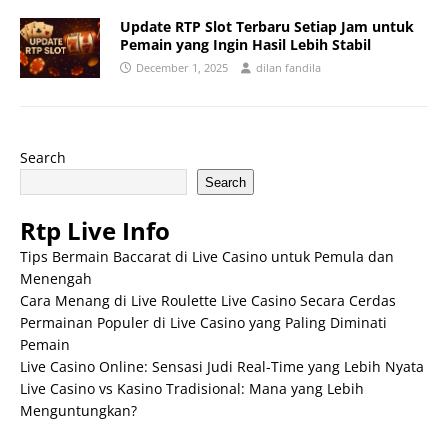
Update RTP Slot Terbaru Setiap Jam untuk
Pemain yang Ingin Hasil Lebih Stabil
December 1, 2025
dilan fandila
Search
Search
Rtp Live Info
Tips Bermain Baccarat di Live Casino untuk Pemula dan
Menengah
Cara Menang di Live Roulette Live Casino Secara Cerdas
Permainan Populer di Live Casino yang Paling Diminati
Pemain
Live Casino Online: Sensasi Judi Real-Time yang Lebih Nyata
Live Casino vs Kasino Tradisional: Mana yang Lebih
Menguntungkan?