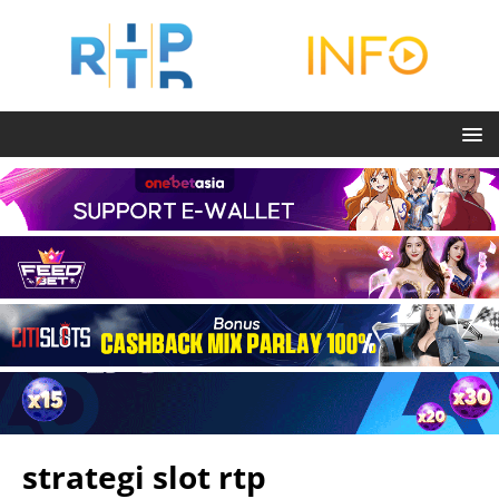
strategi slot rtp