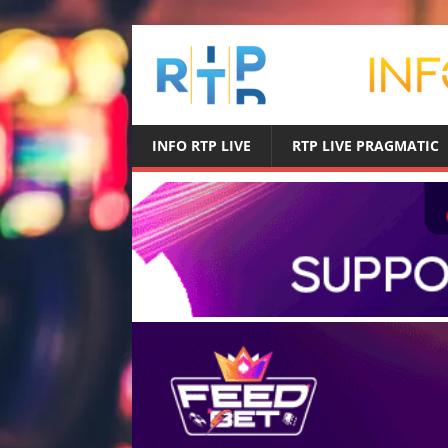
INFO RTP LIVE
RTP LIVE PRAGMATIC