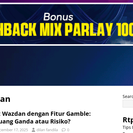
man
Sear
t Wazdan dengan Fitur Gamble:
Rtp
uang Ganda atau Risiko?
Tips 
cember 17, 2025
dilan fandila
0