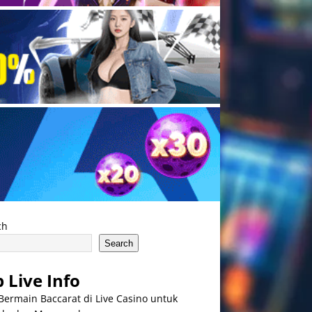
ch
Search
 Live Info
Bermain Baccarat di Live Casino untuk