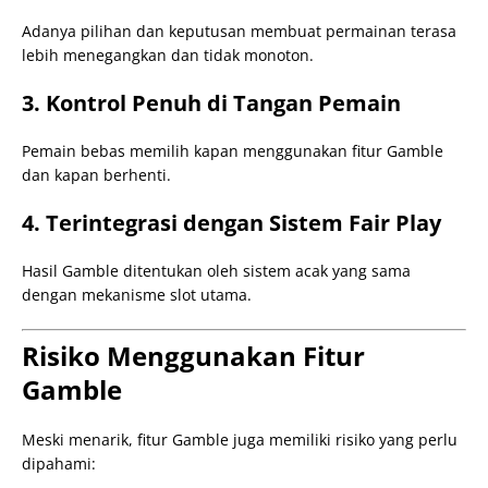
Adanya pilihan dan keputusan membuat permainan terasa
lebih menegangkan dan tidak monoton.
3. Kontrol Penuh di Tangan Pemain
Pemain bebas memilih kapan menggunakan fitur Gamble
dan kapan berhenti.
4. Terintegrasi dengan Sistem Fair Play
Hasil Gamble ditentukan oleh sistem acak yang sama
dengan mekanisme slot utama.
Risiko Menggunakan Fitur
Gamble
Meski menarik, fitur Gamble juga memiliki risiko yang perlu
dipahami: