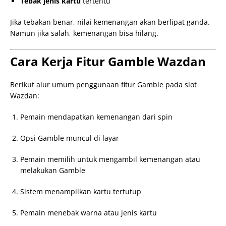
Tebak jenis kartu
tertentu
Jika tebakan benar, nilai kemenangan akan berlipat ganda.
Namun jika salah, kemenangan bisa hilang.
Cara Kerja Fitur Gamble Wazdan
Berikut alur umum penggunaan fitur Gamble pada slot
Wazdan:
Pemain mendapatkan kemenangan dari spin
Opsi Gamble muncul di layar
Pemain memilih untuk mengambil kemenangan atau
melakukan Gamble
Sistem menampilkan kartu tertutup
Pemain menebak warna atau jenis kartu