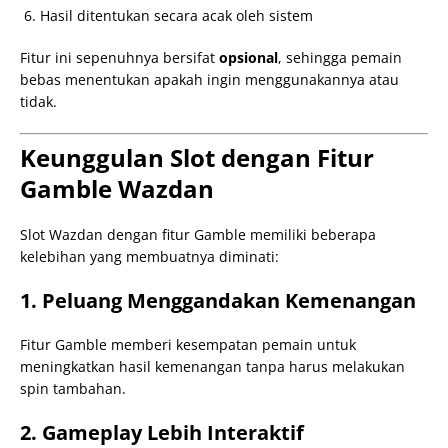
Hasil ditentukan secara acak oleh sistem
Fitur ini sepenuhnya bersifat
opsional
, sehingga pemain
bebas menentukan apakah ingin menggunakannya atau
tidak.
Keunggulan Slot dengan Fitur
Gamble Wazdan
Slot Wazdan dengan fitur Gamble memiliki beberapa
kelebihan yang membuatnya diminati:
1. Peluang Menggandakan Kemenangan
Fitur Gamble memberi kesempatan pemain untuk
meningkatkan hasil kemenangan tanpa harus melakukan
spin tambahan.
2. Gameplay Lebih Interaktif