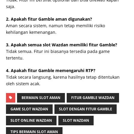
saja.
2. Apakah fitur Gamble aman digunakan?
Aman secara sistem, namun tetap memiliki risiko
kehilangan kemenangan.
3. Apakah semua slot Wazdan memiliki fitur Gamble?
Tidak semua. Fitur ini biasanya tersedia pada game
tertentu.
4. Apakah fitur Gamble memengaruhi RTP?
Tidak secara langsung, karena hasilnya tetap ditentukan
oleh sistem acak.
BERMAIN SLOT AMAN
FITUR GAMBLE WAZDAN
GAME SLOT WAZDAN
SLOT DENGAN FITUR GAMBLE
SLOT ONLINE WAZDAN
SLOT WAZDAN
TIPS BERMAIN SLOT AMAN