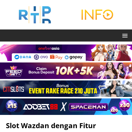
Slot Wazdan dengan Fitur