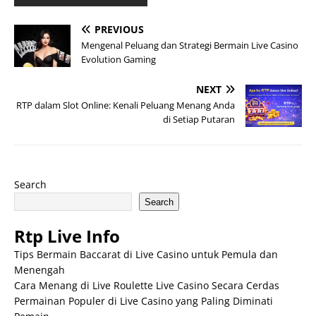
PREVIOUS
Mengenal Peluang dan Strategi Bermain Live Casino
Evolution Gaming
NEXT
RTP dalam Slot Online: Kenali Peluang Menang Anda
di Setiap Putaran
Search
Search
Rtp Live Info
Tips Bermain Baccarat di Live Casino untuk Pemula dan
Menengah
Cara Menang di Live Roulette Live Casino Secara Cerdas
Permainan Populer di Live Casino yang Paling Diminati