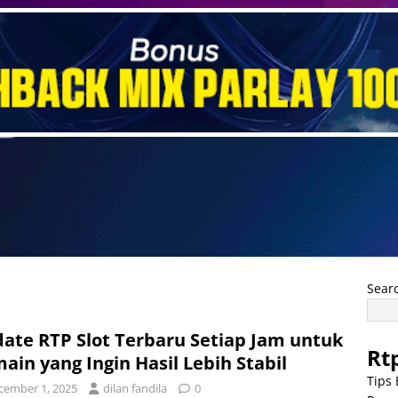
Sear
ate RTP Slot Terbaru Setiap Jam untuk
Rtp
ain yang Ingin Hasil Lebih Stabil
Tips 
cember 1, 2025
dilan fandila
0