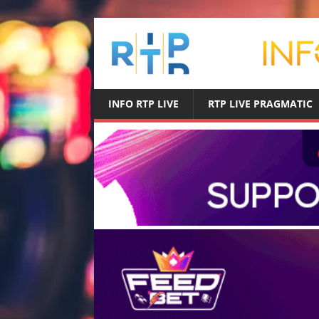
INFO RTP LIVE
RTP LIVE PRAGMATIC