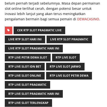
belum pernah terjadi sebelumnya. Masa depan permainan
slot online terlihat cerah, dengan potensi besar untuk
inovasi lebih lanjut yang akan terus meningkatkan
pengalaman bermain bagi semua pemain di
DEWACASINO
.
CEK RTP SLOT PRAGMATIC LIVE
LIVE RTP SLOT HARI INI
LIVE RTP SLOT PRAGMATIC
LIVE RTP SLOT PRAGMATIC HARI INI
RTP LIVE PETIR DEWA SLOT
RTP LIVE SLOT
RTP LIVE SLOT IDN BET
RTP LIVE SLOT JARWO
RTP LIVE SLOT ONLINE
RTP LIVE SLOT PETIR DEWA
RTP LIVE SLOT PRAGMATIC
RTP LIVE SLOT PRAGMATIC HARI INI
RTP LIVE SLOT TERLENGKAP