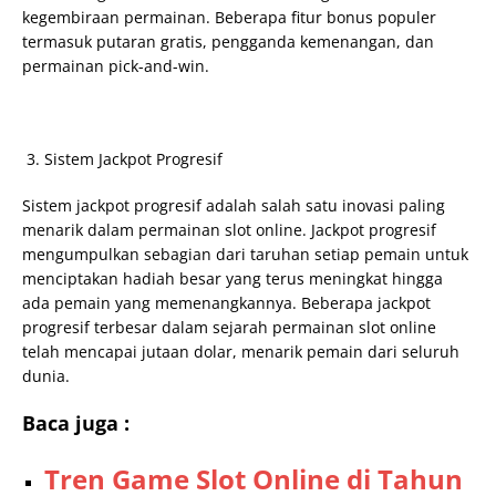
kegembiraan permainan. Beberapa fitur bonus populer
termasuk putaran gratis, pengganda kemenangan, dan
permainan pick-and-win.
Sistem Jackpot Progresif
Sistem jackpot progresif adalah salah satu inovasi paling
menarik dalam permainan slot online. Jackpot progresif
mengumpulkan sebagian dari taruhan setiap pemain untuk
menciptakan hadiah besar yang terus meningkat hingga
ada pemain yang memenangkannya. Beberapa jackpot
progresif terbesar dalam sejarah permainan slot online
telah mencapai jutaan dolar, menarik pemain dari seluruh
dunia.
Baca juga :
Tren Game Slot Online di Tahun