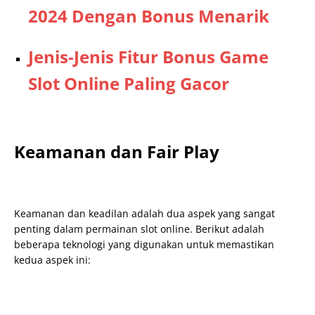
2024 Dengan Bonus Menarik
Jenis-Jenis Fitur Bonus Game
Slot Online Paling Gacor
Keamanan dan Fair Play
Keamanan dan keadilan adalah dua aspek yang sangat
penting dalam permainan slot online. Berikut adalah
beberapa teknologi yang digunakan untuk memastikan
kedua aspek ini: