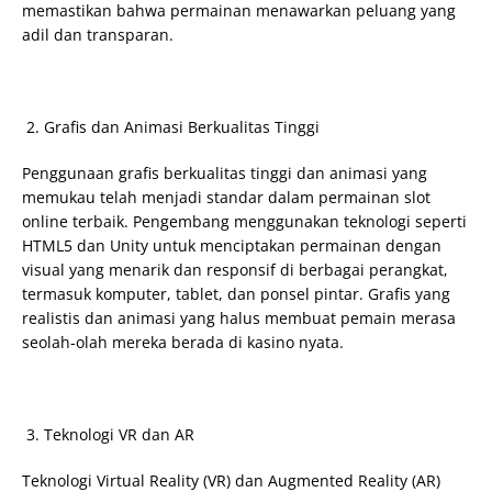
memastikan bahwa permainan menawarkan peluang yang
adil dan transparan.
Grafis dan Animasi Berkualitas Tinggi
Penggunaan grafis berkualitas tinggi dan animasi yang
memukau telah menjadi standar dalam permainan slot
online terbaik. Pengembang menggunakan teknologi seperti
HTML5 dan Unity untuk menciptakan permainan dengan
visual yang menarik dan responsif di berbagai perangkat,
termasuk komputer, tablet, dan ponsel pintar. Grafis yang
realistis dan animasi yang halus membuat pemain merasa
seolah-olah mereka berada di kasino nyata.
Teknologi VR dan AR
Teknologi Virtual Reality (VR) dan Augmented Reality (AR)