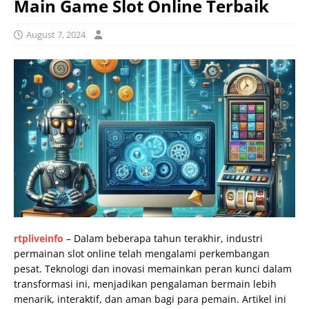
Main Game Slot Online Terbaik
August 7, 2024
rtpliveinfo
– Dalam beberapa tahun terakhir, industri
permainan slot online telah mengalami perkembangan
pesat. Teknologi dan inovasi memainkan peran kunci dalam
transformasi ini, menjadikan pengalaman bermain lebih
menarik, interaktif, dan aman bagi para pemain. Artikel ini