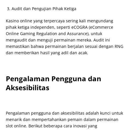
Audit dan Pengujian Pihak Ketiga
Kasino online yang terpercaya sering kali mengundang
pihak ketiga independen, seperti eCOGRA (eCommerce
Online Gaming Regulation and Assurance), untuk
mengaudit dan menguji permainan mereka. Audit ini
memastikan bahwa permainan berjalan sesuai dengan RNG
dan memberikan hasil yang adil dan acak.
Pengalaman Pengguna dan
Aksesibilitas
Pengalaman pengguna dan aksesibilitas adalah kunci untuk
menarik dan mempertahankan pemain dalam permainan
slot online. Berikut beberapa cara inovasi yang