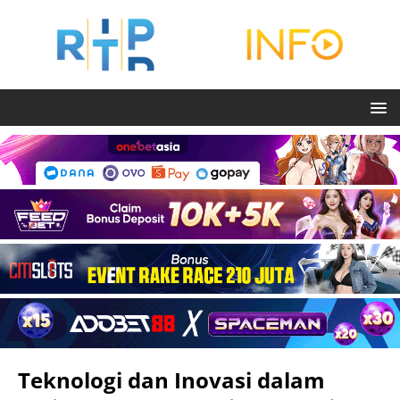
Teknologi dan Inovasi dalam