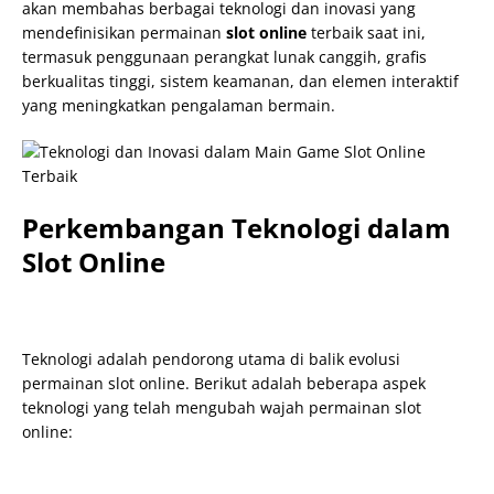
akan membahas berbagai teknologi dan inovasi yang
mendefinisikan permainan
slot online
terbaik saat ini,
termasuk penggunaan perangkat lunak canggih, grafis
berkualitas tinggi, sistem keamanan, dan elemen interaktif
yang meningkatkan pengalaman bermain.
Perkembangan Teknologi dalam
Slot Online
Teknologi adalah pendorong utama di balik evolusi
permainan slot online. Berikut adalah beberapa aspek
teknologi yang telah mengubah wajah permainan slot
online: