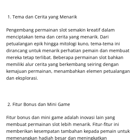
Tema dan Cerita yang Menarik
Pengembang permainan slot semakin kreatif dalam
menciptakan tema dan cerita yang menarik. Dari
petualangan epik hingga mitologi kuno, tema-tema ini
dirancang untuk menarik perhatian pemain dan membuat
mereka tetap terlibat. Beberapa permainan slot bahkan
memiliki alur cerita yang berkembang seiring dengan
kemajuan permainan, menambahkan elemen petualangan
dan eksplorasi.
Fitur Bonus dan Mini Game
Fitur bonus dan mini game adalah inovasi lain yang
membuat permainan slot lebih menarik. Fitur-fitur ini
memberikan kesempatan tambahan kepada pemain untuk
memenangkan hadiah besar dan meningkatkan