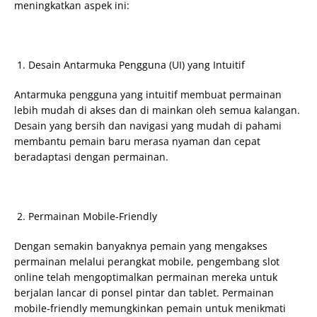
meningkatkan aspek ini:
Desain Antarmuka Pengguna (UI) yang Intuitif
Antarmuka pengguna yang intuitif membuat permainan
lebih mudah di akses dan di mainkan oleh semua kalangan.
Desain yang bersih dan navigasi yang mudah di pahami
membantu pemain baru merasa nyaman dan cepat
beradaptasi dengan permainan.
Permainan Mobile-Friendly
Dengan semakin banyaknya pemain yang mengakses
permainan melalui perangkat mobile, pengembang slot
online telah mengoptimalkan permainan mereka untuk
berjalan lancar di ponsel pintar dan tablet. Permainan
mobile-friendly memungkinkan pemain untuk menikmati