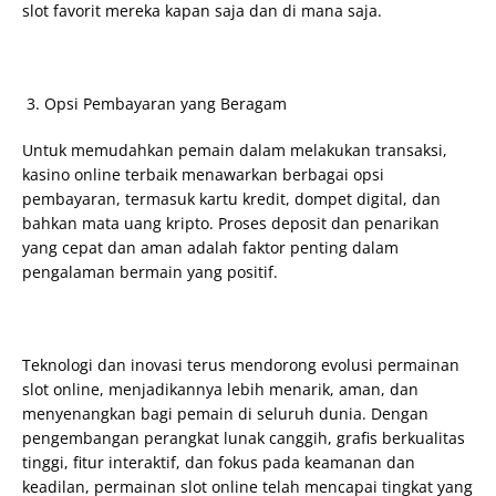
slot favorit mereka kapan saja dan di mana saja.
Opsi Pembayaran yang Beragam
Untuk memudahkan pemain dalam melakukan transaksi,
kasino online terbaik menawarkan berbagai opsi
pembayaran, termasuk kartu kredit, dompet digital, dan
bahkan mata uang kripto. Proses deposit dan penarikan
yang cepat dan aman adalah faktor penting dalam
pengalaman bermain yang positif.
Teknologi dan inovasi terus mendorong evolusi permainan
slot online, menjadikannya lebih menarik, aman, dan
menyenangkan bagi pemain di seluruh dunia. Dengan
pengembangan perangkat lunak canggih, grafis berkualitas
tinggi, fitur interaktif, dan fokus pada keamanan dan
keadilan, permainan slot online telah mencapai tingkat yang