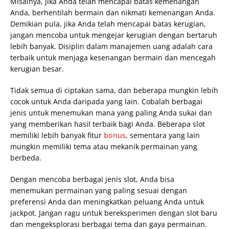
Misalnya, jika Anda telah mencapai batas kemenangan
Anda, berhentilah bermain dan nikmati kemenangan Anda.
Demikian pula, jika Anda telah mencapai batas kerugian,
jangan mencoba untuk mengejar kerugian dengan bertaruh
lebih banyak. Disiplin dalam manajemen uang adalah cara
terbaik untuk menjaga kesenangan bermain dan mencegah
kerugian besar.
Tidak semua di ciptakan sama, dan beberapa mungkin lebih
cocok untuk Anda daripada yang lain. Cobalah berbagai
jenis untuk menemukan mana yang paling Anda sukai dan
yang memberikan hasil terbaik bagi Anda. Beberapa slot
memiliki lebih banyak fitur
bonus
, sementara yang lain
mungkin memiliki tema atau mekanik permainan yang
berbeda.
Dengan mencoba berbagai jenis slot, Anda bisa
menemukan permainan yang paling sesuai dengan
preferensi Anda dan meningkatkan peluang Anda untuk
jackpot. Jangan ragu untuk bereksperimen dengan slot baru
dan mengeksplorasi berbagai tema dan gaya permainan.