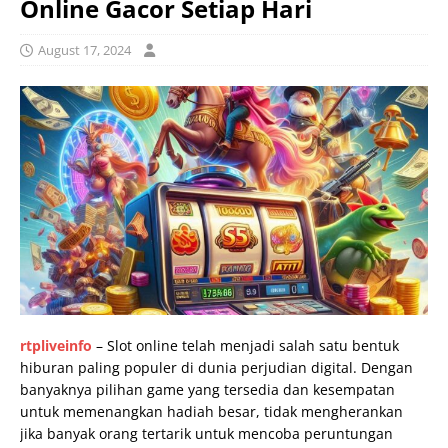
Online Gacor Setiap Hari
August 17, 2024
rtpliveinfo
– Slot online telah menjadi salah satu bentuk
hiburan paling populer di dunia perjudian digital. Dengan
banyaknya pilihan game yang tersedia dan kesempatan
untuk memenangkan hadiah besar, tidak mengherankan
jika banyak orang tertarik untuk mencoba peruntungan