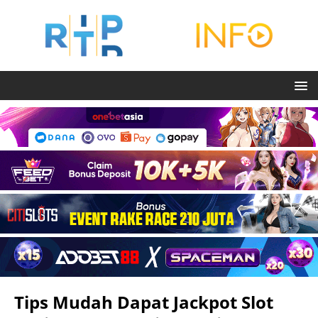
Tips Mudah Dapat Jackpot Slot