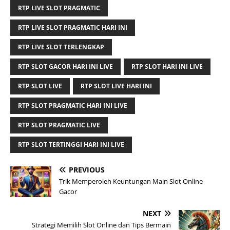
RTP LIVE SLOT PRAGMATIC
RTP LIVE SLOT PRAGMATIC HARI INI
RTP LIVE SLOT TERLENGKAP
RTP SLOT GACOR HARI INI LIVE
RTP SLOT HARI INI LIVE
RTP SLOT LIVE
RTP SLOT LIVE HARI INI
RTP SLOT PRAGMATIC HARI INI LIVE
RTP SLOT PRAGMATIC LIVE
RTP SLOT TERTINGGI HARI INI LIVE
PREVIOUS
Trik Memperoleh Keuntungan Main Slot Online
Gacor
NEXT
Strategi Memilih Slot Online dan Tips Bermain