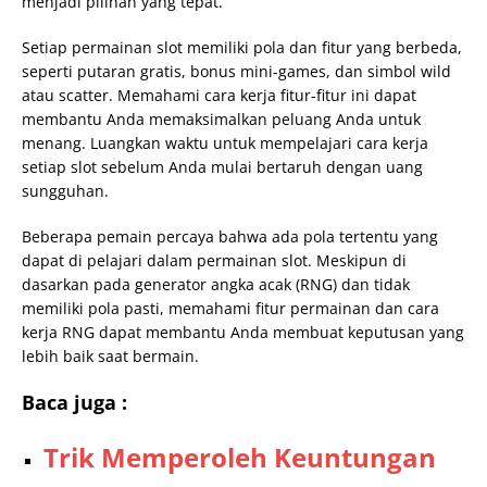
menjadi pilihan yang tepat.
Setiap permainan slot memiliki pola dan fitur yang berbeda,
seperti putaran gratis, bonus mini-games, dan simbol wild
atau scatter. Memahami cara kerja fitur-fitur ini dapat
membantu Anda memaksimalkan peluang Anda untuk
menang. Luangkan waktu untuk mempelajari cara kerja
setiap slot sebelum Anda mulai bertaruh dengan uang
sungguhan.
Beberapa pemain percaya bahwa ada pola tertentu yang
dapat di pelajari dalam permainan slot. Meskipun di
dasarkan pada generator angka acak (RNG) dan tidak
memiliki pola pasti, memahami fitur permainan dan cara
kerja RNG dapat membantu Anda membuat keputusan yang
lebih baik saat bermain.
Baca juga :
Trik Memperoleh Keuntungan