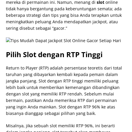
mereka di permainan ini. Namun, menang di
slot
online
tidak hanya bergantung pada keberuntungan semata; ada
beberapa strategi dan tips yang bisa Anda terapkan untuk
meningkatkan peluang Anda mendapatkan jackpot, atau
sering disebut sebagai “gacor.”
Pilih Slot dengan RTP Tinggi
Return to Player (RTP) adalah persentase teoretis dari total
taruhan yang dibayarkan kembali kepada pemain dalam
jangka panjang. Slot dengan RTP tinggi memiliki peluang
lebih baik untuk memberikan kemenangan dibandingkan
dengan slot yang memiliki RTP rendah. Sebelum mulai
bermain, pastikan Anda memeriksa RTP dari permainan
yang ingin Anda mainkan. Slot dengan RTP 96% ke atas
biasanya dianggap sebagai pilihan yang baik.
Misalnya, jika sebuah slot memiliki RTP 96%, ini berarti