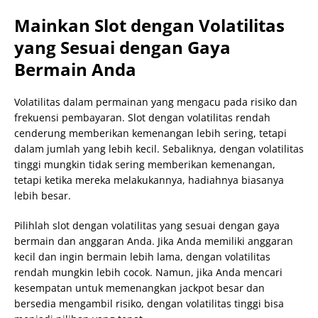
Mainkan Slot dengan Volatilitas
yang Sesuai dengan Gaya
Bermain Anda
Volatilitas dalam permainan yang mengacu pada risiko dan
frekuensi pembayaran. Slot dengan volatilitas rendah
cenderung memberikan kemenangan lebih sering, tetapi
dalam jumlah yang lebih kecil. Sebaliknya, dengan volatilitas
tinggi mungkin tidak sering memberikan kemenangan,
tetapi ketika mereka melakukannya, hadiahnya biasanya
lebih besar.
Pilihlah slot dengan volatilitas yang sesuai dengan gaya
bermain dan anggaran Anda. Jika Anda memiliki anggaran
kecil dan ingin bermain lebih lama, dengan volatilitas
rendah mungkin lebih cocok. Namun, jika Anda mencari
kesempatan untuk memenangkan jackpot besar dan
bersedia mengambil risiko, dengan volatilitas tinggi bisa