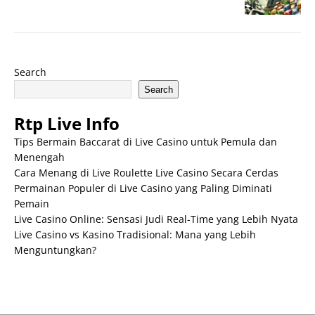
Search
Search
Rtp Live Info
Tips Bermain Baccarat di Live Casino untuk Pemula dan
Menengah
Cara Menang di Live Roulette Live Casino Secara Cerdas
Permainan Populer di Live Casino yang Paling Diminati
Pemain
Live Casino Online: Sensasi Judi Real-Time yang Lebih Nyata
Live Casino vs Kasino Tradisional: Mana yang Lebih
Menguntungkan?