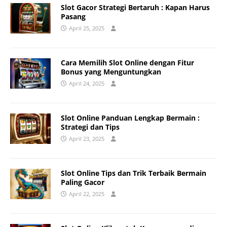
Slot Gacor Strategi Bertaruh : Kapan Harus
Pasang
April 25, 2025
Cara Memilih Slot Online dengan Fitur
Bonus yang Menguntungkan
April 24, 2025
Slot Online Panduan Lengkap Bermain :
Strategi dan Tips
April 23, 2025
Slot Online Tips dan Trik Terbaik Bermain
Paling Gacor
April 22, 2025