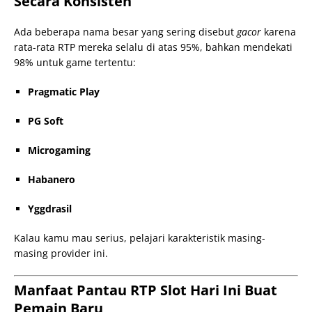
Secara Konsisten
Ada beberapa nama besar yang sering disebut
gacor
karena
rata-rata RTP mereka selalu di atas 95%, bahkan mendekati
98% untuk game tertentu:
Pragmatic Play
PG Soft
Microgaming
Habanero
Yggdrasil
Kalau kamu mau serius, pelajari karakteristik masing-
masing provider ini.
Manfaat Pantau RTP Slot Hari Ini Buat
Pemain Baru