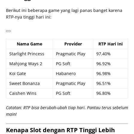
Berikut ini beberapa game yang lagi panas banget karena
RTP-nya tinggi hari ini:
Nama Game
Provider
RTP Hari Ini
Starlight Princess
Pragmatic Play
97.40%
Mahjong Ways 2
PG Soft
96.92%
Koi Gate
Habanero
96.98%
Sweet Bonanza
Pragmatic Play
96.51%
Caishen Wins
PG Soft
96.80%
Catatan: RTP bisa berubah-ubah tiap hari. Pantau terus sebelum
main!
Kenapa Slot dengan RTP Tinggi Lebih