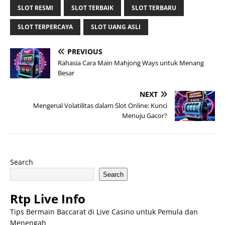
SLOT RESMI
SLOT TERBAIK
SLOT TERBARU
SLOT TERPERCAYA
SLOT UANG ASLI
PREVIOUS
Rahasia Cara Main Mahjong Ways untuk Menang
Besar
NEXT
Mengenal Volatilitas dalam Slot Online: Kunci
Menuju Gacor?
Search
Search
Rtp Live Info
Tips Bermain Baccarat di Live Casino untuk Pemula dan
Menengah