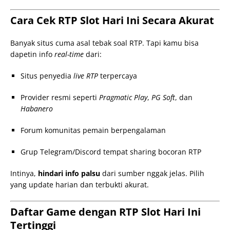
Cara Cek RTP Slot Hari Ini Secara Akurat
Banyak situs cuma asal tebak soal RTP. Tapi kamu bisa
dapetin info
real-time
dari:
Situs penyedia
live RTP
terpercaya
Provider resmi seperti
Pragmatic Play
,
PG Soft
, dan
Habanero
Forum komunitas pemain berpengalaman
Grup Telegram/Discord tempat sharing bocoran RTP
Intinya,
hindari info palsu
dari sumber nggak jelas. Pilih
yang update harian dan terbukti akurat.
Daftar Game dengan RTP Slot Hari Ini
Tertinggi