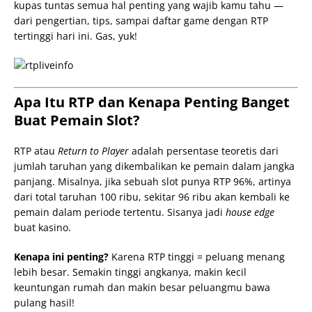
kupas tuntas semua hal penting yang wajib kamu tahu —
dari pengertian, tips, sampai daftar game dengan RTP
tertinggi hari ini. Gas, yuk!
Apa Itu RTP dan Kenapa Penting Banget
Buat Pemain Slot?
RTP atau
Return to Player
adalah persentase teoretis dari
jumlah taruhan yang dikembalikan ke pemain dalam jangka
panjang. Misalnya, jika sebuah slot punya RTP 96%, artinya
dari total taruhan 100 ribu, sekitar 96 ribu akan kembali ke
pemain dalam periode tertentu. Sisanya jadi
house edge
buat kasino.
Kenapa ini penting?
Karena RTP tinggi = peluang menang
lebih besar. Semakin tinggi angkanya, makin kecil
keuntungan rumah dan makin besar peluangmu bawa
pulang hasil!