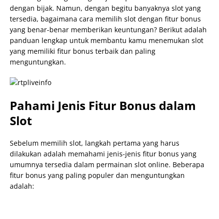
dengan bijak. Namun, dengan begitu banyaknya slot yang
tersedia, bagaimana cara memilih slot dengan fitur bonus
yang benar-benar memberikan keuntungan? Berikut adalah
panduan lengkap untuk membantu kamu menemukan slot
yang memiliki fitur bonus terbaik dan paling
menguntungkan.
Pahami Jenis Fitur Bonus dalam
Slot
Sebelum memilih slot, langkah pertama yang harus
dilakukan adalah memahami jenis-jenis fitur bonus yang
umumnya tersedia dalam permainan slot online. Beberapa
fitur bonus yang paling populer dan menguntungkan
adalah: