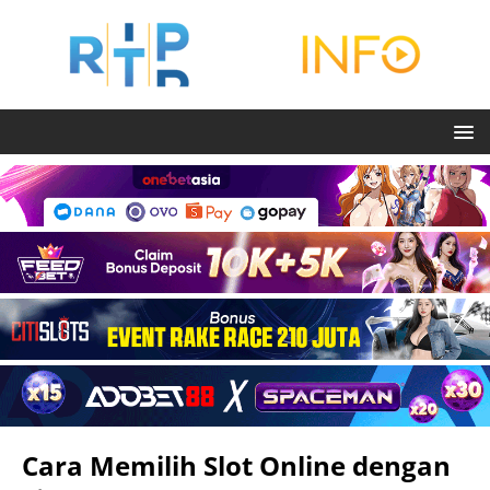
Cara Memilih Slot Online dengan