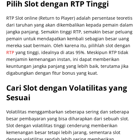
Pilih Slot dengan RTP Tinggi
RTP Slot online (Return to Player) adalah persentase teoretis
dari taruhan yang akan dikembalikan kepada pemain dalam
jangka panjang. Semakin tinggi RTP, semakin besar peluang
pemain untuk mendapatkan kembali sebagian besar uang
mereka saat bermain. Oleh karena itu, pilihlah slot dengan
RTP
yang tinggi, idealnya di atas 95%. Meskipun RTP tidak
menjamin kemenangan instan, ini dapat memberikan
keuntungan jangka panjang yang lebih baik, terutama jika
digabungkan dengan fitur bonus yang kuat.
Cari Slot dengan Volatilitas yang
Sesuai
Volatilitas menggambarkan seberapa sering dan seberapa
besar pembayaran yang bisa diharapkan dari sebuah slot.
Slot dengan volatilitas tinggi cenderung memberikan
kemenangan besar tetapi lebih jarang, sementara slot
dengan volatilitas rendah lebih sering memberikan