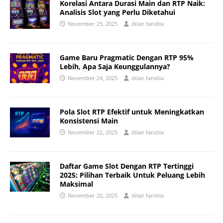
Korelasi Antara Durasi Main dan RTP Naik:
Analisis Slot yang Perlu Diketahui
November 25, 2025
dilan fandila
Game Baru Pragmatic Dengan RTP 95%
Lebih, Apa Saja Keunggulannya?
November 24, 2025
dilan fandila
Pola Slot RTP Efektif untuk Meningkatkan
Konsistensi Main
November 22, 2025
dilan fandila
Daftar Game Slot Dengan RTP Tertinggi
2025: Pilihan Terbaik Untuk Peluang Lebih
Maksimal
November 20, 2025
dilan fandila