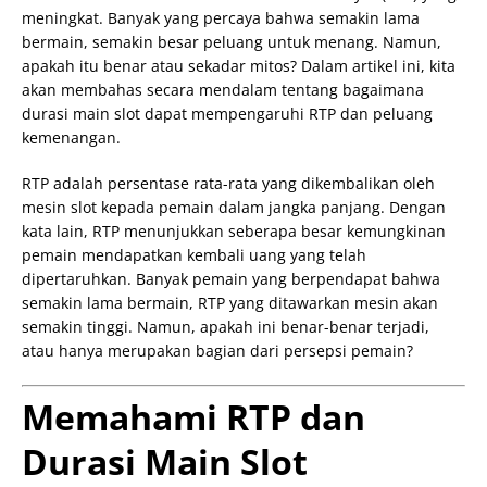
meningkat. Banyak yang percaya bahwa semakin lama
bermain, semakin besar peluang untuk menang. Namun,
apakah itu benar atau sekadar mitos? Dalam artikel ini, kita
akan membahas secara mendalam tentang bagaimana
durasi main slot dapat mempengaruhi RTP dan peluang
kemenangan.
RTP adalah persentase rata-rata yang dikembalikan oleh
mesin slot kepada pemain dalam jangka panjang. Dengan
kata lain, RTP menunjukkan seberapa besar kemungkinan
pemain mendapatkan kembali uang yang telah
dipertaruhkan. Banyak pemain yang berpendapat bahwa
semakin lama bermain, RTP yang ditawarkan mesin akan
semakin tinggi. Namun, apakah ini benar-benar terjadi,
atau hanya merupakan bagian dari persepsi pemain?
Memahami RTP dan
Durasi Main Slot