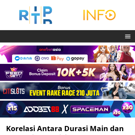
Korelasi Antara Durasi Main dan