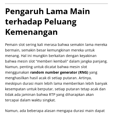
Pengaruh Lama Main
terhadap Peluang
Kemenangan
Pemain slot sering kali merasa bahwa semakin lama mereka
bermain, semakin besar kemungkinan mereka untuk
menang. Hal ini mungkin berkaitan dengan keyakinan
bahwa mesin slot “memberi kembali” dalam jangka panjang.
Namun, penting untuk dicatat bahwa mesin slot
menggunakan
random number generator (RNG)
yang
menghasilkan hasil acak di setiap putaran. Artinya,
meskipun durasi main lebih lama memberikan lebih banyak
kesempatan untuk berputar, setiap putaran tetap acak dan
tidak ada jaminan bahwa RTP yang diharapkan akan
tercapai dalam waktu singkat.
Namun, ada beberapa alasan mengapa durasi main dapat