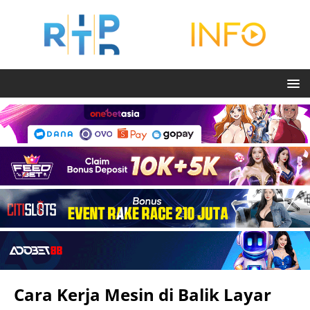
Cara Kerja Mesin di Balik Layar