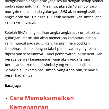
menghasilkan angka acak yang sesuai dengan setiap simbol
pada setiap gulungan. Misalnya, jika ada 10 simbol yang
mungkin muncul pada gulungan,
RNG
akan menghasilkan
angka acak dari 1 hingga 10 untuk menentukan simbol apa
yang akan muncul.
Setelah RNG menghasilkan angka-angka acak untuk setiap
gulungan, mesin slot akan memeriksa kombinasi simbol
yang muncul pada gulungan. Ini akan mencocokkan
kombinasi simbol dengan tabel pembayaran yang telah
diprogram sebelumnya. Tabel pembayaran ini menentukan
berapa banyak kemenangan yang akan Anda terima
berdasarkan kombinasi simbol yang Anda dapatkan.
Semakin sulit kombinasi simbol yang Anda raih, semakin
besar hadiahnya.
Baca juga :
Cara Memaksimalkan
Kemenangan