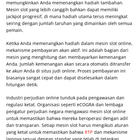
memungkinkan Anda memenangkan hadiah tambahan.
Mesin slot yang lebih canggih bahkan dapat memiliki
jackpot progresif, di mana hadiah utama terus meningkat
seiring dengan jumlah taruhan yang dimainkan oleh semua
pemain.
Ketika Anda memenangkan hadiah dalam mesin slot online,
mekanisme pembayaran akan aktif. Ini adalah bagian dari
mesin yang menghitung dan membayarkan kemenangan
Anda. Jumlah kemenangan akan secara otomatis ditransfer
ke akun Anda di situs judi online. Proses pembayaran ini
biasanya sangat cepat dan dapat diselesaikan dalam
hitungan detik.
Industri perjudian online tunduk pada pengawasan dan
regulasi ketat. Organisasi seperti eCOGRA dan lembaga
pengatur perjudian negara mengawasi mesin slot online
untuk memastikan bahwa mereka beroperasi dengan adil
dan transparan. Setiap mesin slot harus mengikuti aturan
yang ketat untuk memastikan bahwa
RTP
dan mekanisme
lainnya sesuai dengan standar yang telah di tetapkan.