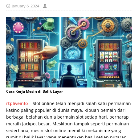
January 6, 2024
Cara Kerja Mesin di Balik Layar
rtpliveinfo
– Slot online telah menjadi salah satu permainan
kasino paling populer di dunia maya. Ribuan pemain dari
berbagai belahan dunia bermain slot setiap hari, berharap
meraih jackpot besar. Meskipun tampak seperti permainan
sederhana, mesin slot online memiliki mekanisme yang
rumit di balik layar yang menentukan hasil setiap putaran.